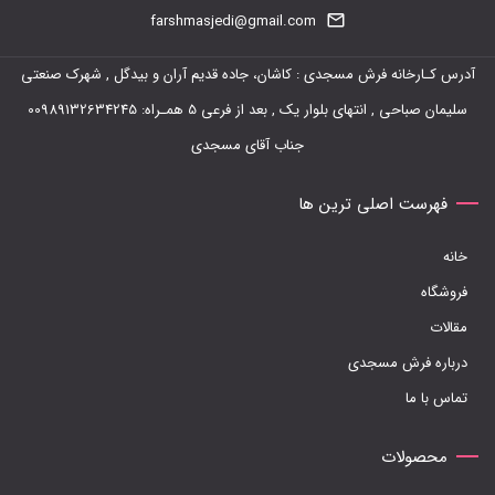
farshmasjedi@gmail.com
آدرس کـارخانه فرش مسجدی : کاشان، جاده قدیم آران و بیدگل , شهرک صنعتی
سلیمان صباحی , انتهای بلوار یک , بعد از فرعی 5 همـراه: 00989132634245
جناب آقای مسجدی
فهرست اصلی ترین ها
خانه
فروشگاه
مقالات
درباره فرش مسجدی
تماس با ما
محصولات