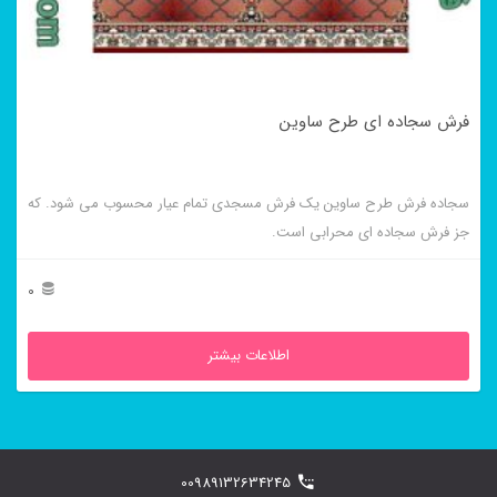
فرش سجاده ای طرح ساوین
سجاده فرش طرح ساوین یک فرش مسجدی تمام عیار محسوب می شود. که
جز فرش سجاده ای محرابی است.
0
اطلاعات بیشتر
00989132634245