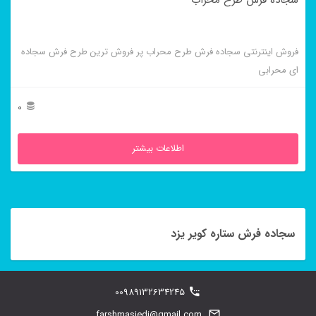
سجاده فرش طرح محراب
فروش اینترنتی سجاده فرش طرح محراب پر فروش ترین طرح فرش سجاده
ای محرابی
0
اطلاعات بیشتر
سجاده فرش ستاره کویر یزد
00989132634245
farshmasjedi@gmail.com