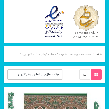
›
خانه
محصولات برچسب خورده “سجاده فرش ستاره کویر یزد”