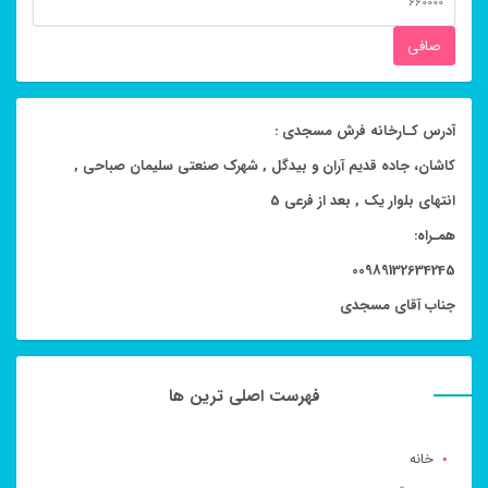
قيمت
صافی
آدرس کـارخانه فرش مسجدی :
کاشان، جاده قدیم آران و بیدگل , شهرک صنعتی سلیمان صباحی ,
انتهای بلوار یک , بعد از فرعی 5
همـراه:
00989132634245
جناب آقای مسجدی
فهرست اصلی ترین ها
خانه