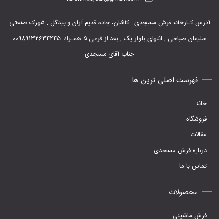
آدرس کـارخانه فرش مسجدی : کاشان، جاده قدیم آران و بیدگل , شهرک صنعتی
سلیمان صباحی , انتهای بلوار یک , بعد از فرعی 5 همـراه: 00989132634245
جناب آقای مسجدی
فهرست اصلی ترین ها
خانه
فروشگاه
مقالات
درباره فرش مسجدی
تماس با ما
محصولات
فرش ماشینی