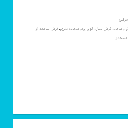
رابی
ش
,
سجاده فرش ستاره کویر یزد
,
سجاده متری
,
فرش سجاده ای
,
 مسجدی