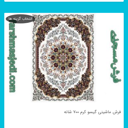
این
محصول
انتخاب گزینه ها
دارای
انواع
مختلفی
می
باشد.
گزینه
ها
ممکن
است
در
فرش ماشینی گیسو کرم ۷۰۰ شانه
صفحه
محصول