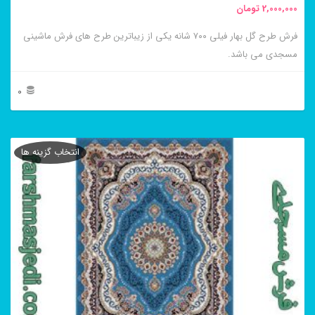
2,000,000
تومان
انتخاب
فرش طرح گل بهار فیلی ۷۰۰ شانه یکی از زیباترین طرح های فرش ماشینی
شوند
مسجدی می باشد.
0
این
محصول
انتخاب گزینه ها
دارای
انواع
مختلفی
می
باشد.
گزینه
ها