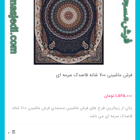
می
باشد.
گزینه
ها
ممکن
است
در
فرش ماشینی ۷۰۰ شانه قاصدک سرمه ای
صفحه
محصول
1,525,000
تومان
انتخاب
یکی از زیباترین طرح های فرش ماشینی مسجدی فرش ماشینی ۷۰۰ شانه
شوند
قاصدک سرمه ای می باشد.
0