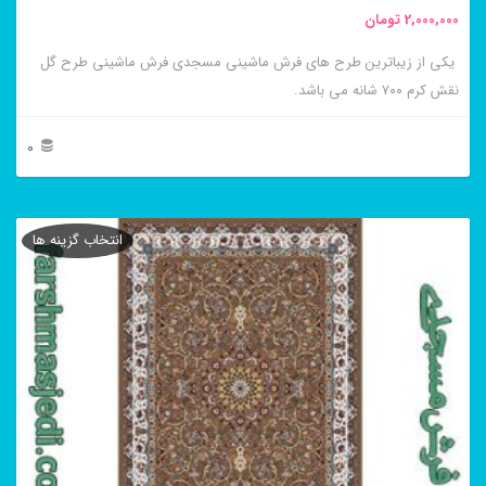
2,000,000
تومان
یکی از زیباترین طرح های فرش ماشینی مسجدی فرش ماشینی طرح گل
نقش کرم ۷۰۰ شانه می باشد.
0
این
محصول
انتخاب گزینه ها
دارای
انواع
مختلفی
می
باشد.
گزینه
ها