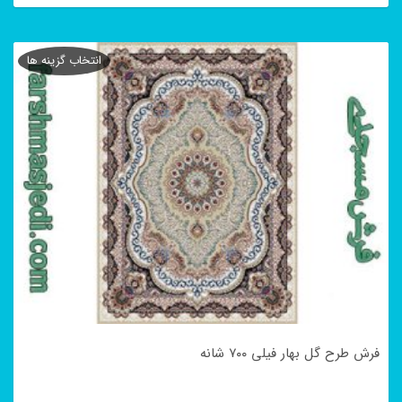
این
محصول
انتخاب گزینه ها
دارای
انواع
مختلفی
می
باشد.
گزینه
ها
ممکن
است
در
فرش طرح گل بهار فیلی ۷۰۰ شانه
صفحه
محصول