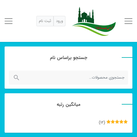
ورود
ثبت نام
جستجو براساس نام
جستجو
برای:
میانگین رتبه
(12)
نمره
5
از
5