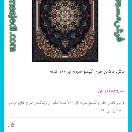
می
باشد.
گزینه
ها
ممکن
است
در
فرش کاشان طرح گیسو سرمه ای ۷۰۰ شانه
صفحه
محصول
1,525,000
تومان
انتخاب
فرش کاشان طرح گیسو سرمه ای ۷۰۰ شانه یکی از زیباترین طرح های فرش
شوند
ماشینی می باشد.
0