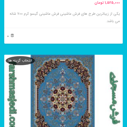
1,525,000
تومان
انتخاب
یکی از زیباترین طرح های فرش ماشینی فرش ماشینی گیسو کرم ۷۰۰ شانه
شوند
می باشد.
0
این
محصول
انتخاب گزینه ها
دارای
انواع
مختلفی
می
باشد.
گزینه
ها