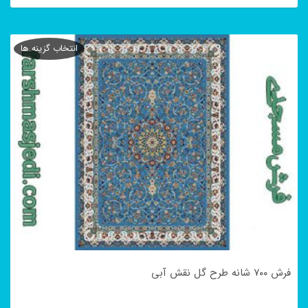
این
محصول
انتخاب گزینه ها
دارای
انواع
مختلفی
می
باشد.
گزینه
ها
ممکن
است
در
فرش ۷۰۰ شانه طرح گل نقش آبی
صفحه
محصول