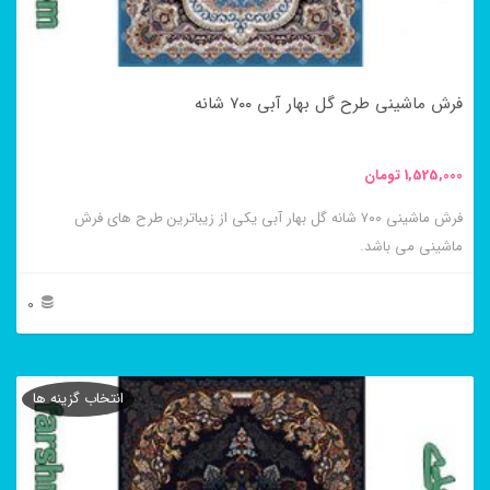
ممکن
است
در
فرش ماشینی طرح گل بهار آبی ۷۰۰ شانه
صفحه
محصول
1,525,000
تومان
انتخاب
فرش ماشینی ۷۰۰ شانه گل بهار آبی یکی از زیباترین طرح های فرش
شوند
ماشینی می باشد.
0
این
محصول
انتخاب گزینه ها
دارای
انواع
مختلفی