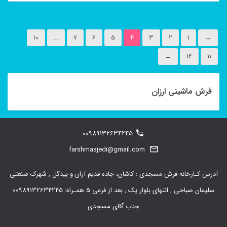
این
محصول
10
…
7
6
5
4
3
2
1
→
دارای
←
12
11
انواع
مختلفی
می
فرش ماشینی ارزان
باشد.
گزینه
00989132634245
ها
farshmasjedi@gmail.com
ممکن
است
آدرس کـارخانه فرش مسجدی : کاشان، جاده قدیم آران و بیدگل , شهرک صنعتی
در
سلیمان صباحی , انتهای بلوار یک , بعد از فرعی 5 همـراه: 00989132634245
صفحه
جناب آقای مسجدی
محصول