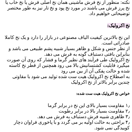
نکته: منظور از نخ فرش ماشینی همان نخ اصلی فرش یا نخ خاب یا
نخ پرز فرش می باشند در مورد نخ پود و نخ تار نیز به طور مختصر
توضیحاتی خواهیم داد.
نخ اکرولیک:
این نخ بالاترین کیفیت الیاف مصنوعی در بازار را دارد و یک نخ کاملا
صادراتی است.
از نظر جنس و شکل و ظاهر بسیار شبیه پشم طبیعی می باشد و
بنابراین بافتی دستباف گونه به فرش می دهد.
نخ اکرولیک طی فرآیند های نظیر گرما و فشار که روی آن صورت
میگیرد قابلیت کشتسانیش بالا می رود همچنین از قطر نخ کاسته
شده و حالت پفکی آن از بین می رود
به اصطلاح نخ اکرولیک هیت ست شده تولید می شود با مقاوتی
چندین برابر بالاتر از نخ اکرولیک
خواص نخ اکرولیک هیت ست شده:
۱٫ مقاومت بسیار بالای این نخ در برابر گرما
۲٫ مقاومت بسیار بالا در برابر رطوبت
۳٫ ظاهری شبیه فرش دستباف به فرش می دهد.
۴٫ براحتی به حالت اولیه بر می گردد و با پاخوری فراوان دچار
کوبیدگی نمی شود.