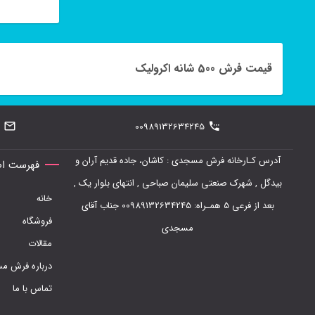
مناسب هستید 
انتخاب
این
شوند
ترین و پر فرو
محصول
قیمت فرش 500 شانه اکرولیک
دارای
انواع
مختلفی
00989132634245
می
آدرس کـارخانه فرش مسجدی : کاشان، جاده قدیم آران و
فهرست اص
باشد.
بیدگل , شهرک صنعتی سلیمان صباحی , انتهای بلوار یک ,
گزینه
خانه
بعد از فرعی 5 همـراه: 00989132634245 جناب آقای
ها
فروشگاه
مسجدی
ممکن
مقالات
است
درباره فرش 
در
تماس با ما
صفحه