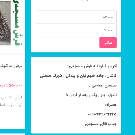
حداقل
قیمت
حداكثر
قيمت
صافی
فرش ماشینی ۵۰۰ شانه نیلا 
آدرس کـارخانه فرش مسجدی :
کاشان، جاده قدیم آران و بیدگل , شهرک صنعتی
سلیمان صباحی ,
1,550,000
توم
انتهای بلوار یک , بعد از فرعی 5
همـراه:
ارزان ترین ان
به دنبال خرید
00989132634245
مناسب هستید 
جناب آقای مسجدی
شوند. فرش ماش
این