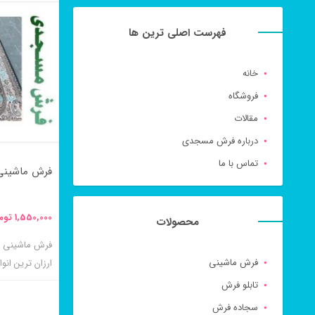
فروش ترین ای
محصول
فهرست اصلی ترین ها
دارای
انواع
خانه
مختلفی
فروشگاه
می
مقالات
باشد.
درباره فرش مسجدی
گزینه
تماس با ما
فرش ماشینی ۵۰۰ شانه نسترن سرم
ها
ممکن
1,550,000
توم
محصولات
است
در
فرش ماشینی
ارزان ترین ان
صفحه
به دنبال خرید
تابلو فرش
محصول
مناسب هستید 
سجاده فرش
انتخاب