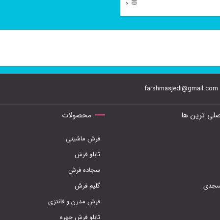
این فرش ها به شما پیشنهاد می
0
انتخاب
شوند. فرش ۵۰۰ شانه ناردون سرمه ای از برجسته
شوند
ش ترین این طرح ها می باشد .
farshmasjedi@gmail.com
لی ترین ها
محصولات
فرش ماشینی
تابلو فرش
سجاده فرش
مسجدی
گلیم فرش
فرش مدرن و فانتزی
تابلو فرش چهره