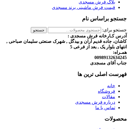
بلاگ فرش مسجدی
قیمت فرش ماشینی برند مسجدی
جستجو براساس نام
جستجو برای:
جستجو
آدرس کـارخانه فرش مسجدی :
کاشان، جاده قدیم آران و بیدگل , شهرک صنعتی سلیمان صباحی ,
انتهای بلوار یک , بعد از فرعی 5
همـراه:
00989132634245
جناب آقای مسجدی
فهرست اصلی ترین ها
خانه
فروشگاه
مقالات
درباره فرش مسجدی
تماس با ما
محصولات