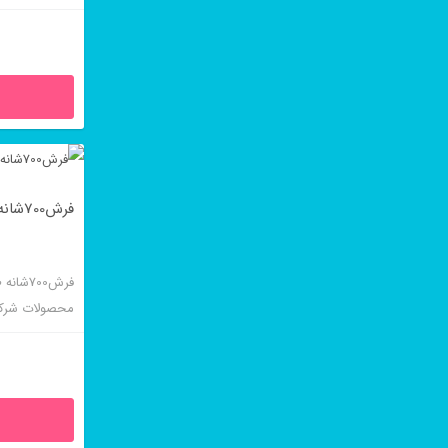
تراکم و کیفیت
پسند است.
فرش700شانه طرح کرشمه فیلی
فرش700
محصولات شرک
تراکم و کیفیت
طلاکوب نیز با