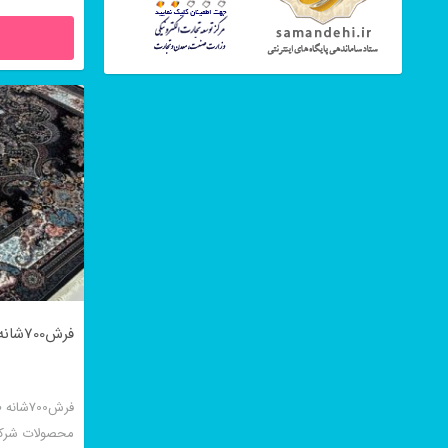
فرش700شانه طرح نسترن سرمه ای
فرش700
محصولات شرک