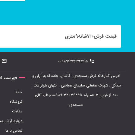
قیمت فرش700شانه9متری
00989132634245
آدرس کـارخانه فرش مسجدی : کاشان، جاده قدیم آران و
فهرست اص
بیدگل , شهرک صنعتی سلیمان صباحی , انتهای بلوار یک ,
خانه
بعد از فرعی 5 همـراه: 00989132634245 جناب آقای
فروشگاه
مسجدی
مقالات
درباره فرش 
تماس با ما