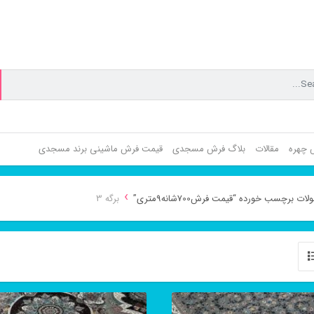
ش چهره
مقالات
بلاگ فرش مسجدی
قیمت فرش ماشینی برند مسجدی
›
ت برچسب خورده “قیمت فرش700شانه9متری”
برگه 3