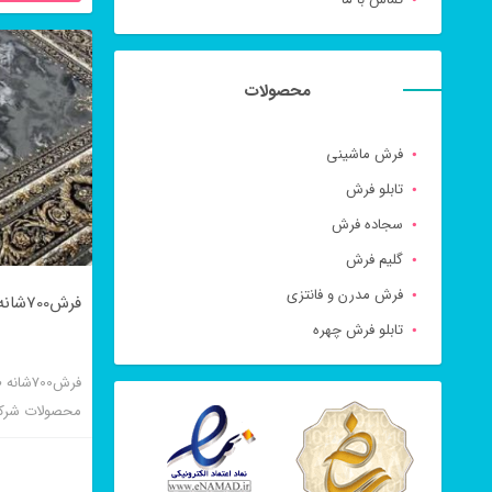
محصولات
فرش ماشینی
تابلو فرش
سجاده فرش
گلیم فرش
فرش مدرن و فانتزی
فرش700شانه طرح ژینوس فیلی
تابلو فرش چهره
فرش700
محصولات شرک
سرمه ای و رونا
کیفیت بالایی 