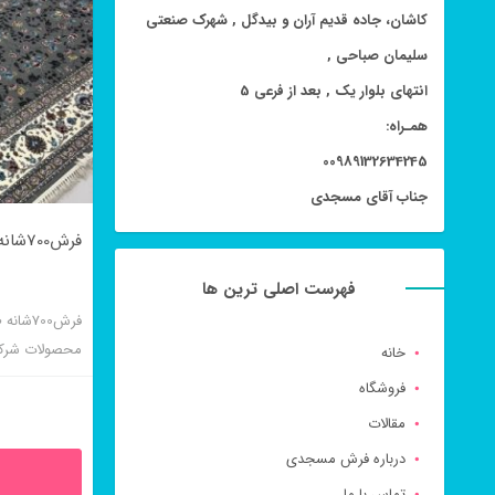
کاشان، جاده قدیم آران و بیدگل , شهرک صنعتی
سلیمان صباحی ,
انتهای بلوار یک , بعد از فرعی 5
همـراه:
00989132634245
جناب آقای مسجدی
فرش700شانه طرح ماهلین فیلی
فهرست اصلی ترین ها
فرش700
محصولات شرک
خانه
کیفیت بالایی 
فروشگاه
می شود.
مقالات
درباره فرش مسجدی
تماس با ما