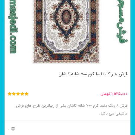
مختلفی
می
باشد.
گزینه
ها
ممکن
است
در
فرش ۸ رنگ دلسا کرم ۷۰۰ شانه کاشان
صفحه
محصول
1,525,000
تومان
انتخاب
نمره
5.00
فرش ۸ رنگ دلسا کرم ۷۰۰ شانه کاشان یکی از زیباترین طرح های فرش
شوند
از 5
ماشینی می باشد.
0