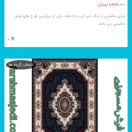
1,525,000
تومان
انتخاب
فرش ماشینی ۸ رنگ دنیز آبی ۷۰۰ شانه یکی از زیباترین طرح های فرش
شوند
ماشینی می باشد.
0
این
محصول
انتخاب گزینه ها
دارای
انواع
مختلفی
می
باشد.
گزینه
ها