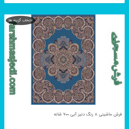
این
محصول
انتخاب گزینه ها
دارای
انواع
مختلفی
می
باشد.
گزینه
ها
ممکن
است
در
فرش ماشینی ۸ رنگ دنیز آبی ۷۰۰ شانه
صفحه
محصول