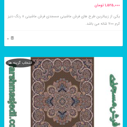
1,525,000
تومان
یکی از زیباترین طرح های فرش ماشینی مسجدی فرش ماشینی ۸ رنگ دنیز
کرم ۷۰۰ شانه می باشد.
0
این
محصول
انتخاب گزینه ها
دارای
انواع
مختلفی
می
باشد.
گزینه
ها