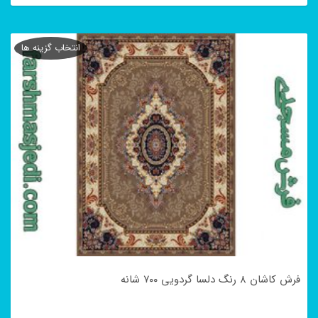
این
محصول
انتخاب گزینه ها
دارای
انواع
مختلفی
می
باشد.
گزینه
ها
ممکن
است
در
فرش کاشان ۸ رنگ دلسا گردویی ۷۰۰ شانه
صفحه
محصول