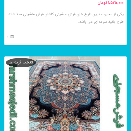
1,525,000
تومان
انتخاب
یکی از محبوب ترین طرح های فرش ماشینی کاشان فرش ماشینی ۷۰۰ شانه
شوند
طرح پانیذ سرمه ای می باشد.
1
این
محصول
انتخاب گزینه ها
دارای
انواع
مختلفی
می
باشد.
گزینه
ها