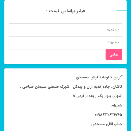
فیلتر براساس قیمت :
حداقل
قیمت
حداكثر
قيمت
صافی
آدرس کـارخانه فرش مسجدی :
کاشان، جاده قدیم آران و بیدگل , شهرک صنعتی سلیمان صباحی ,
انتهای بلوار یک , بعد از فرعی 5
همـراه:
00989132634245
جناب آقای مسجدی