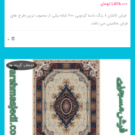
1,525,000
تومان
انتخاب
فرش کاشان ۸ رنگ دلسا گردویی ۷۰۰ شانه یکی از محبوب ترین طرح های
شوند
فرش ماشینی می باشد.
0
این
محصول
انتخاب گزینه ها
دارای
انواع
مختلفی
می
باشد.
گزینه
ها