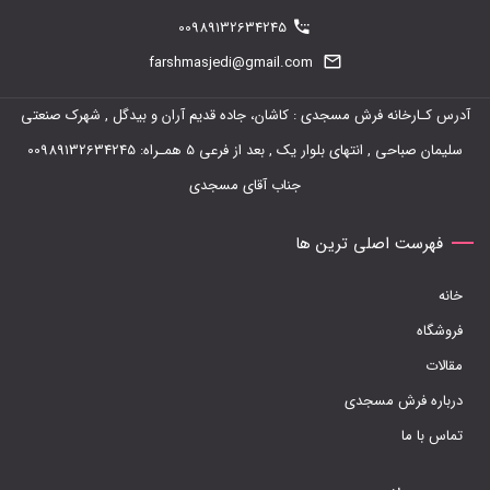
00989132634245
می
farshmasjedi@gmail.com
باشد.
گزینه
آدرس کـارخانه فرش مسجدی : کاشان، جاده قدیم آران و بیدگل , شهرک صنعتی
ها
سلیمان صباحی , انتهای بلوار یک , بعد از فرعی 5 همـراه: 00989132634245
ممکن
جناب آقای مسجدی
است
در
فهرست اصلی ترین ها
صفحه
خانه
محصول
فروشگاه
انتخاب
مقالات
شوند
درباره فرش مسجدی
تماس با ما