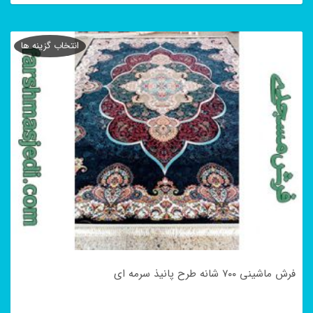
این
محصول
انتخاب گزینه ها
دارای
انواع
مختلفی
می
باشد.
گزینه
ها
ممکن
است
در
فرش ماشینی ۷۰۰ شانه طرح پانیذ سرمه ای
صفحه
محصول