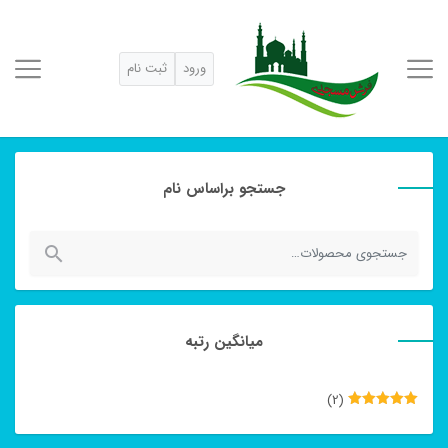
ورود
ثبت نام
جستجو براساس نام
جستجو
برای:
میانگین رتبه
(2)
نمره
5
از
5