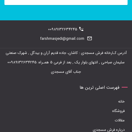
این
محصول
دارای
00989132634245
انواع
farshmasjedi@gmail.com
مختلفی
آدرس کـارخانه فرش مسجدی : کاشان، جاده قدیم آران و بیدگل , شهرک صنعتی
می
سلیمان صباحی , انتهای بلوار یک , بعد از فرعی 5 همـراه: 00989132634245
باشد.
جناب آقای مسجدی
گزینه
ها
فهرست اصلی ترین ها
ممکن
خانه
است
فروشگاه
در
مقالات
صفحه
درباره فرش مسجدی
محصول