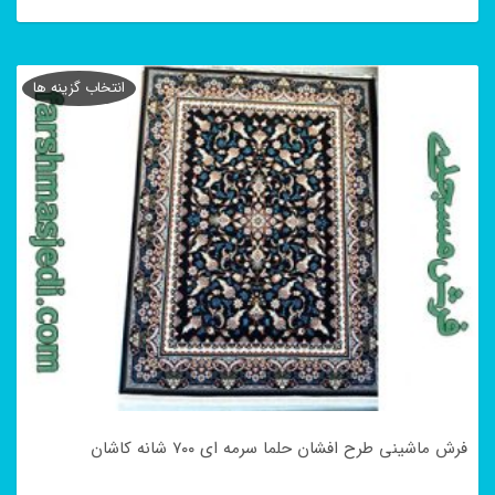
این
محصول
انتخاب گزینه ها
دارای
انواع
مختلفی
می
باشد.
گزینه
ها
ممکن
است
در
فرش ماشینی طرح افشان حلما سرمه ای ۷۰۰ شانه کاشان
صفحه