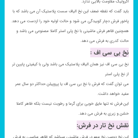
اکرولیک مقاومت بالایی ندارد.
باید گفت که نقطه ضعف این نخ الیاف سست پلاستیک آن می باشد که با
پاخور فرش دچار کوبیدگی می شود و حالت اولیه خود را ازدست می دهد.
همچنین ظاهر فرش ماشینی با نخ پلی استر کاملا مصنوعی می باشد و
حالت کدری به فرش می دهد.
نخ بی سی اف :
نخ بی سی اف نیز همان الیاف پلاستیک می باشد ولی با کیفیتی پایین تر
از نخ پلی استر
می توان گفت که فرش با نخ بی سی اف یا پروپیلن حداکثر دو سال عمر
مفید خواهد داشت.
این فرش نه تنها عایق خوبی برای گرما و رطوبت نیست بلکه ظاهر کاملا
خشن و زبری به فرش می دهد.
نقش نخ تار در فرش:
این نخ دومین نخ مهم در فرش ماشینی میباشد که ظاهر مناسبی به فرش