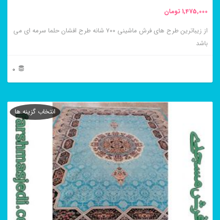
محصول
1,475,000
تومان
انتخاب
از زیباترین طرح های فرش ماشینی ۷۰۰ شانه طرح افشان حلما سرمه ای می
شوند
باشد
0
این
محصول
انتخاب گزینه ها
دارای
انواع
مختلفی
می
باشد.
گزینه
ها