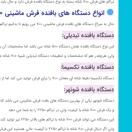
تراکم های فرش ۷۰۰ شانه بسته به نوع دستگاه بافنده فرش دارد و حال باید تشخیص دهیم که کدام نوع تراکم های فرش ماشینی ۷۰۰ شانه واقعی می باشد.
انواع دستگاه های بافنده فرش ماشینی ۷۰۰:
حال به سراغ دستگاه های بافنده فرش ماشینی ۷۰۰ می رویم تا بدانیم تراکم واقعی فرش ۷۰۰ شانه متعلق به کدام دستگاه است
دستگاه بافنده تبدیلی:
این نوع دستگاه بافنده همان دستگاه ۵۰۰ شانه می باشد اما مشخصات آن را به فرش ۷۰۰ شانه تنظیم کرده اند.
ولی هرچقدر هم که مشخصات و تنطیمات دستگاه تبدیلی شبیه ۷۰۰ شانه باشد باز هم جای ۷۰۰ شانه را نمیگیرد و حداکثر تراکمی که برای فرش تولید میکند تراکم ۶۲۰ خواهد بود.
دستگاه بافنده تکسیما:
دستگاه تکسیما دقیقا شانه ای معادل ۷۰۰ را برای فرش تولید می کند اما از نظر تراکم فقط می تواند تراکم های پایین ۲۱۰۰ و ۲۴۰۰ را برای فرش ۷۰۰ انجام دهد. بنابراین این دستگاه تراکم واقعی فرش ۷۰۰ شانه را نخواهد داشت.
دستگاه بافنده شونهر:
دستگاه شونهر یکی از بهترین دستگاه های بافت فرش ماشینی می باشد که 
و یک فرش ۷۰۰ شانه با کیفیت ولی در تراکم ۲۲۵۰ را به شما می دهد.
این دستگاه می تواند فرش ۷۰۰ شانه با تراکم های بالاتر ۲۲۵۰ نیز تولید کند اما راندمان و کیفیت فرش شما پایین می آید.
ولی اگر دنبال فرش ۷۰۰ شانه با تراکم ۲۲۵۰ با کیفیت عالی هستید این فرش با بافت شونهر بهترین گزینه میباشد.