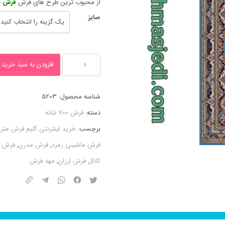
از محبوب ترین طرح های فرش
فرش ماشینی ۸ رنگ
سایز
فرش
افزودن به سبد خرید
ماشینی
۸
شناسه محصول:
5203
رنگ
دسته:
فرش 700 شانه
آریا
برچسب:
خرید اینترنتی گلیم فرش متر
مهر
فرش ماشینی زمرد
,
فرش مدرن
,
فرش 
آبی
کانال فرش ارزان
,
مهد فرش
۷۰۰
شانه
عدد