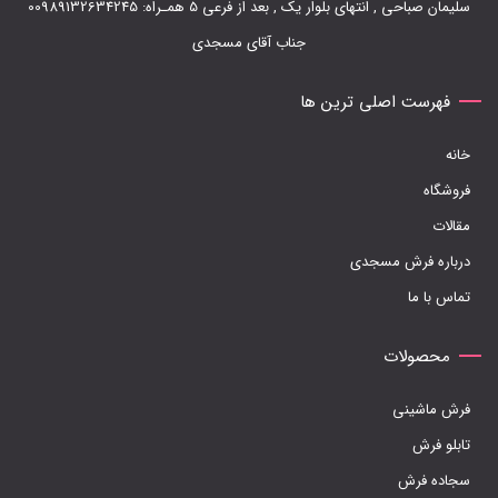
سلیمان صباحی , انتهای بلوار یک , بعد از فرعی 5 همـراه: 00989132634245
جناب آقای مسجدی
فهرست اصلی ترین ها
خانه
فروشگاه
مقالات
درباره فرش مسجدی
تماس با ما
محصولات
فرش ماشینی
تابلو فرش
سجاده فرش