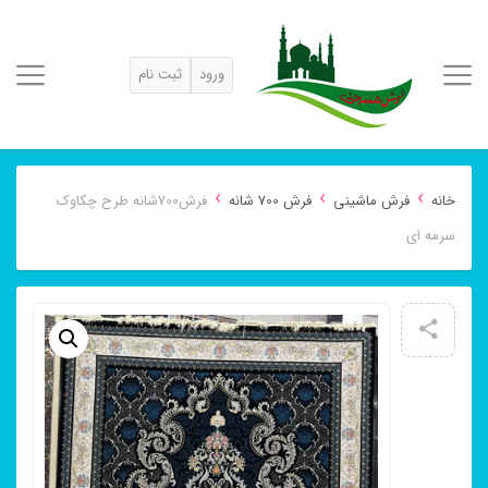
ورود
ثبت نام
›
›
›
خانه
فرش ماشینی
فرش 700 شانه
فرش700شانه طرح چکاوک
سرمه ای