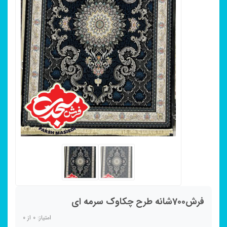
فرش700شانه طرح چکاوک سرمه ای
امتیاز:
0
از
0