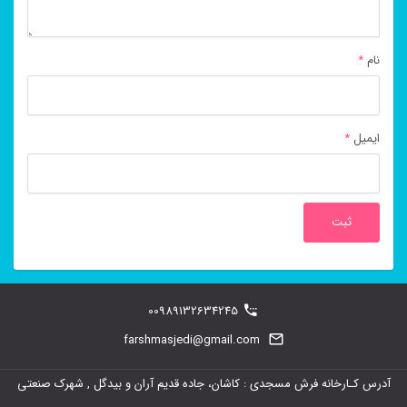
نام
*
ایمیل
*
00989132634245
farshmasjedi@gmail.com
آدرس کـارخانه فرش مسجدی : کاشان، جاده قدیم آران و بیدگل , شهرک صنعتی