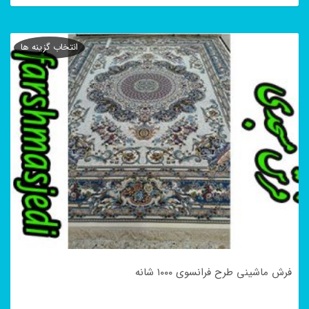
این
محصول
انتخاب گزینه ها
دارای
انواع
مختلفی
می
باشد.
گزینه
ها
ممکن
است
در
فرش ماشینی طرح فرانسوی ۱۰۰۰ شانه
صفحه
محصول