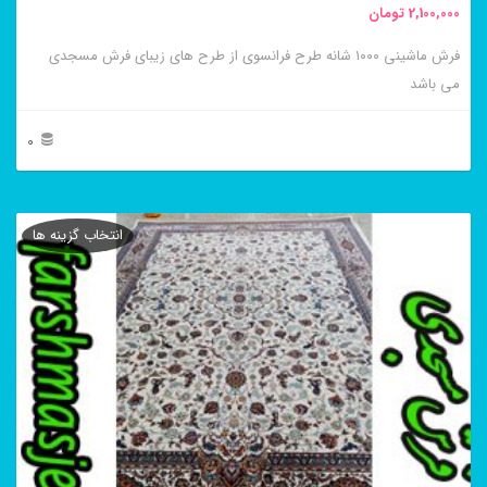
2,100,000
تومان
انتخاب
فرش ماشینی ۱۰۰۰ شانه طرح فرانسوی از طرح های زیبای فرش مسجدی
شوند
می باشد
0
این
محصول
انتخاب گزینه ها
دارای
انواع
مختلفی
می
باشد.
گزینه
ها