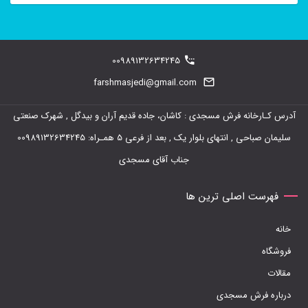
این
محصول
دارای
00989132634245
انواع
farshmasjedi@gmail.com
مختلفی
آدرس کـارخانه فرش مسجدی : کاشان، جاده قدیم آران و بیدگل , شهرک صنعتی
می
سلیمان صباحی , انتهای بلوار یک , بعد از فرعی 5 همـراه: 00989132634245
باشد.
جناب آقای مسجدی
گزینه
ها
فهرست اصلی ترین ها
ممکن
خانه
است
فروشگاه
در
مقالات
صفحه
درباره فرش مسجدی
محصول