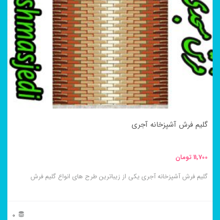
مختلفی
می
باشد.
گزینه
ها
ممکن
است
در
گلیم فرش آشپزخانه آجری
صفحه
محصول
11,700
تومان
انتخاب
گلیم فرش آشپزخانه آجری یکی از زیباترین طرح های انواع گلیم فرش
شوند
0