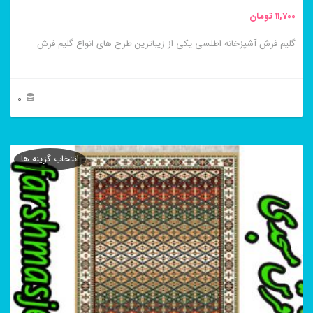
محصول
11,700
تومان
انتخاب
گلیم فرش آشپزخانه اطلسی یکی از زیباترین طرح های انواع گلیم فرش
شوند
0
این
محصول
انتخاب گزینه ها
دارای
انواع
مختلفی
می
باشد.
گزینه
ها