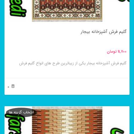
ممکن
است
در
گلیم فرش آشپزخانه بیجار
صفحه
محصول
11,700
تومان
انتخاب
گلیم فرش آشپزخانه بیجار یکی از زیباترین طرح های انواع گلیم فرش
شوند
0
این
محصول
انتخاب گزینه ها
دارای
انواع