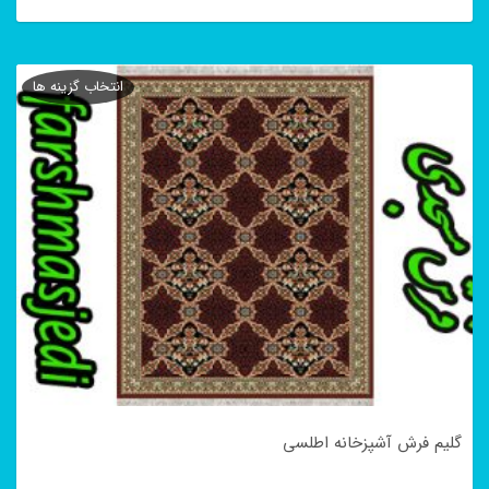
این
محصول
انتخاب گزینه ها
دارای
انواع
مختلفی
می
باشد.
گزینه
ها
ممکن
است
در
گلیم فرش آشپزخانه اطلسی
صفحه