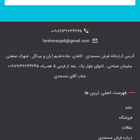
این
محصول
دارای
00989132634245
انواع
farshmasjedi@gmail.com
مختلفی
آدرس کـارخانه فرش مسجدی : کاشان، جاده قدیم آران و بیدگل , شهرک صنعتی
می
سلیمان صباحی , انتهای بلوار یک , بعد از فرعی 5 همـراه: 00989132634245
باشد.
جناب آقای مسجدی
گزینه
ها
فهرست اصلی ترین ها
ممکن
خانه
است
فروشگاه
در
مقالات
صفحه
درباره فرش مسجدی
محصول