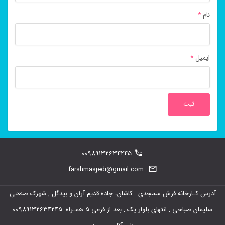
نام
*
ایمیل
*
00989132634245
farshmasjedi@gmail.com
آدرس کـارخانه فرش مسجدی : کاشان، جاده قدیم آران و بیدگل , شهرک صنعتی
سلیمان صباحی , انتهای بلوار یک , بعد از فرعی 5 همـراه: 00989132634245