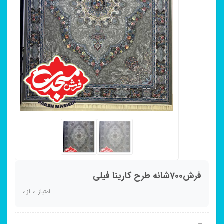
فرش700شانه طرح کارینا فیلی
امتیاز:
0
از
0