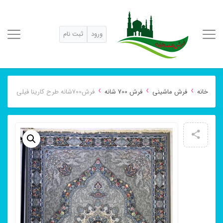
ورود
ثبت نام
›
›
›
خانه
فرش ماشینی
فرش 700 شانه
فرش700شانه طرح کارینا فیلی