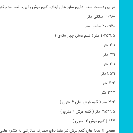
در این قسمت سعی داریم سایز های ابعادی گلیم فرش را برای شما اعلام کنیم
۸۰*۱۲۰ سانتی متر
۱۲۰*۲۰۰ سانتی متر
۱٫۵*۲٫۲۵ متر ( گلیم فرش چهار متری )
۱*۲ متر
۱*۳ متر
۱*۴ متر
۱*۱٫۵ متر
۲*۲ متر
۳*۳ متر
۲*۳ متر ( گلیم فرش های ۶ متری )
۲٫۵*۳٫۵ متر ( گلیم فرش ۹ متری )
۳*۴ ( گلیم فرش ۱۲ متری )
بعضی از سایز های گلیم فرش نیز فقط برای مصارف صادراتی به کشور هایی 