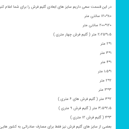
در این قسمت سعی داریم سایز های ابعادی گلیم فرش را برای شما اعلام کنیم
۸۰*۱۲۰ سانتی متر
۱۲۰*۲۰۰ سانتی متر
۱٫۵*۲٫۲۵ متر ( گلیم فرش چهار متری )
۱*۲ متر
۱*۳ متر
۱*۴ متر
۱*۱٫۵ متر
۲*۲ متر
۳*۳ متر
۲*۳ متر ( گلیم فرش های ۶ متری )
۲٫۵*۳٫۵ متر ( گلیم فرش ۹ متری )
۳*۴ ( گلیم فرش ۱۲ متری )
بعضی از سایز های گلیم فرش نیز فقط برای مصارف صادراتی به کشور هایی 