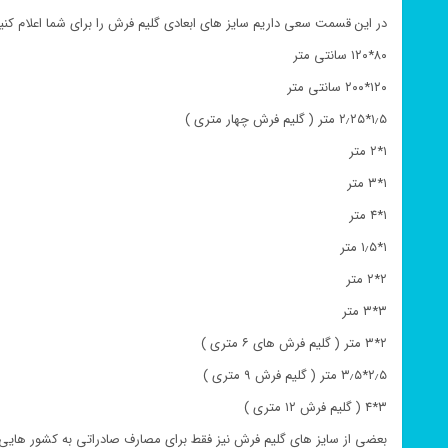
در این قسمت سعی داریم سایز های ابعادی گلیم فرش را برای شما اعلام کنیم
۸۰*۱۲۰ سانتی متر
۱۲۰*۲۰۰ سانتی متر
۱٫۵*۲٫۲۵ متر ( گلیم فرش چهار متری )
۱*۲ متر
۱*۳ متر
۱*۴ متر
۱*۱٫۵ متر
۲*۲ متر
۳*۳ متر
۲*۳ متر ( گلیم فرش های ۶ متری )
۲٫۵*۳٫۵ متر ( گلیم فرش ۹ متری )
۳*۴ ( گلیم فرش ۱۲ متری )
بعضی از سایز های گلیم فرش نیز فقط برای مصارف صادراتی به کشور هایی 