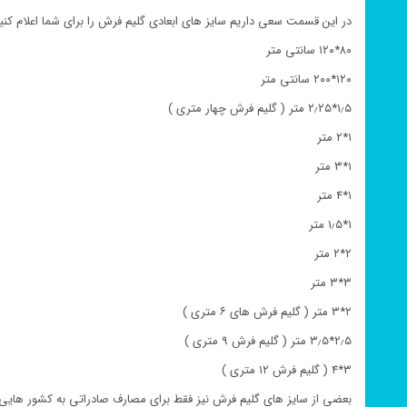
در این قسمت سعی داریم سایز های ابعادی گلیم فرش را برای شما اعلام کنیم
۸۰*۱۲۰ سانتی متر
۱۲۰*۲۰۰ سانتی متر
۱٫۵*۲٫۲۵ متر ( گلیم فرش چهار متری )
۱*۲ متر
۱*۳ متر
۱*۴ متر
۱*۱٫۵ متر
۲*۲ متر
۳*۳ متر
۲*۳ متر ( گلیم فرش های ۶ متری )
۲٫۵*۳٫۵ متر ( گلیم فرش ۹ متری )
۳*۴ ( گلیم فرش ۱۲ متری )
بعضی از سایز های گلیم فرش نیز فقط برای مصارف صادراتی به کشور هایی 