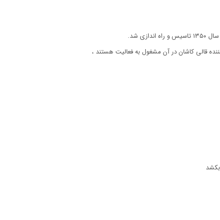
زی شد.
 بکشد