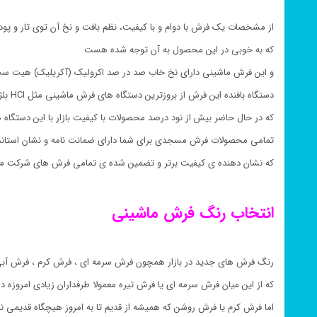
از مشخصات یک فرش با دوام و با کیفیت، نظم بافت و نخ آن توی تار و پ
که به خوبی در این محصول به آن توجه شده هست
و این فرش ماشینی دارای نخ خاب صد در صد اکرولیک (آکریلیک) هیت ست (Heatset) و نخ پود صد در صد پنبه 
دستگاه بافنده این فرش از بروزترین دستگاه های فرش ماشینی مثل HCI بلژیکی یا Schonherr آلمانی می باشد
که در حال حاضر بیش از نود درصد محصولات با کیفیت بازار با این دستگاه
تمامی محصولات فرش مسجدی برای شما دارای ضمانت نامه و نشان استان
که نشان دهنده ی کیفیت برتر و تضمین شده ی تمامی فرش های شرکت م
انتخاب رنگ فرش ماشینی
رنگ فرش های جدید در بازار همچون فرش سرمه ای ، فرش کرم ، فرش آبی
که از این میان فرش سرمه ای یا فرش تیره معمولا طرفداران زیادی امروزه د
اما فرش کرم یا فرش روشن که همیشه از قدیم تا به امروز هیچگاه قدیمی 