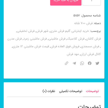
افزودن به سبد خرید
ماشینی
۸
شناسه محصول:
5157
رنگ
دسته:
فرش 700 شانه
طرح
برچسب:
خرید اینترنتی گلیم فرش متری
,
شهر فرش
,
فرش تخفیفی
,
اهورا
فرش کاشان
,
فرش کلاسیک
,
فرش ماشینی
,
فرش ماشینی زمرد
,
فرش مدرن
فیلی
,
فرش مسجدی
,
فروش فوق العاده فرش
,
قیمت فرش ماشینی 12 متری
,
۷۰۰
کانال فرش ارزان
,
مهد فرش
شانه
عدد
توضیحات
توضیحات تکمیلی
نظرات (0)
توضیحات