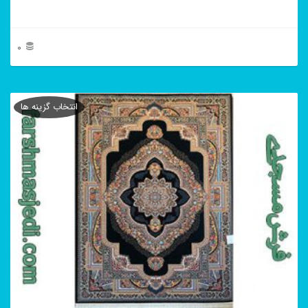
0
این
محصول
انتخاب گزینه ها
دارای
انواع
مختلفی
می
باشد.
گزینه
ها
ممکن
است