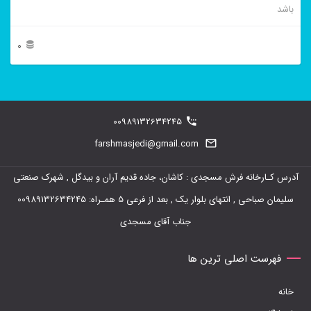
باشد
0
این
محصول
دارای
00989132634245
انواع
farshmasjedi@gmail.com
مختلفی
آدرس کـارخانه فرش مسجدی : کاشان، جاده قدیم آران و بیدگل , شهرک صنعتی
می
سلیمان صباحی , انتهای بلوار یک , بعد از فرعی 5 همـراه: 00989132634245
باشد.
جناب آقای مسجدی
گزینه
ها
فهرست اصلی ترین ها
ممکن
خانه
است