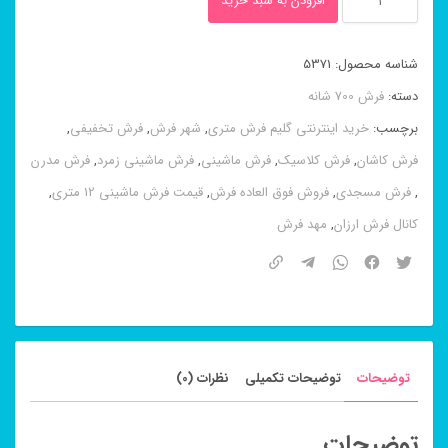
افزودن به سبد خرید
ماشینی
۸
شناسه محصول:
5371
رنگ
دسته:
فرش 700 شانه
طرح
برچسب:
خرید اینترنتی گلیم فرش متری
,
شهر فرش
,
فرش تخفیفی
,
آرشیدا
فرش کاشان
,
فرش کلاسیک
,
فرش ماشینی
,
فرش ماشینی زمرد
,
فرش مدرن
آبی
,
فرش مسجدی
,
فروش فوق العاده فرش
,
قیمت فرش ماشینی 12 متری
,
۷۰۰
کانال فرش ارزان
,
مهد فرش
شانه
عدد
توضیحات
توضیحات تکمیلی
نظرات (0)
توضیحات