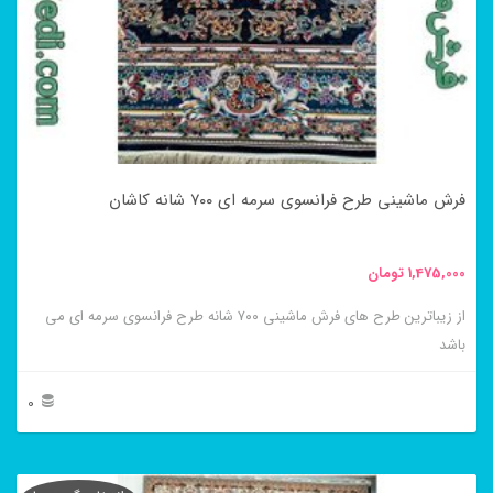
باشد.
گزینه
ها
ممکن
است
در
فرش ماشینی طرح فرانسوی سرمه ای ۷۰۰ شانه کاشان
صفحه
محصول
1,475,000
تومان
انتخاب
از زیباترین طرح های فرش ماشینی ۷۰۰ شانه طرح فرانسوی سرمه ای می
شوند
باشد
0
این
محصول