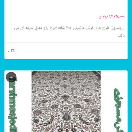
صفحه
محصول
1,475,000
تومان
انتخاب
از بهترین طرح های فرش ماشینی ۷۰۰ شانه طرح باغ معلق سرمه ای می
شوند
باشد
0
این
محصول
دارای
انواع
مختلفی
می
باشد.
گزینه