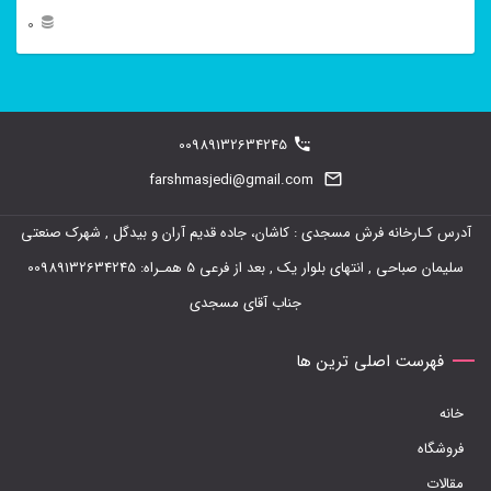
0
این
محصول
دارای
00989132634245
انواع
farshmasjedi@gmail.com
مختلفی
آدرس کـارخانه فرش مسجدی : کاشان، جاده قدیم آران و بیدگل , شهرک صنعتی
می
سلیمان صباحی , انتهای بلوار یک , بعد از فرعی 5 همـراه: 00989132634245
باشد.
جناب آقای مسجدی
گزینه
ها
فهرست اصلی ترین ها
ممکن
خانه
است
فروشگاه
در
مقالات
صفحه