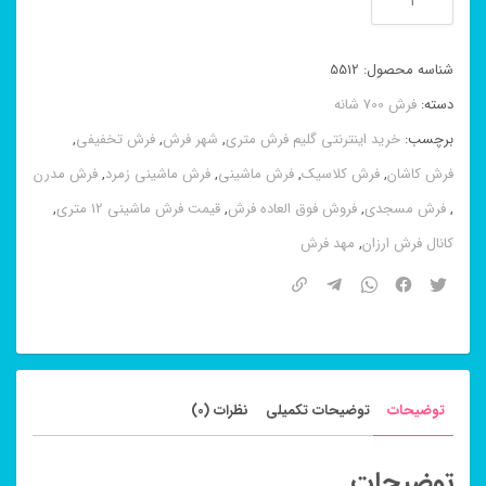
ماشینی
۸
شناسه محصول:
5512
رنگ
دسته:
فرش 700 شانه
اشکان
برچسب:
خرید اینترنتی گلیم فرش متری
,
شهر فرش
,
فرش تخفیفی
,
گردویی
فرش کاشان
,
فرش کلاسیک
,
فرش ماشینی
,
فرش ماشینی زمرد
,
فرش مدرن
۷۰۰
,
فرش مسجدی
,
فروش فوق العاده فرش
,
قیمت فرش ماشینی 12 متری
,
شانه
کانال فرش ارزان
,
مهد فرش
عدد
توضیحات
توضیحات تکمیلی
نظرات (0)
توضیحات