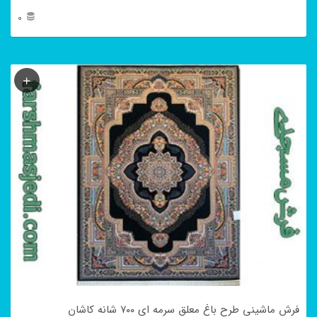
0
این
محصول
دارای
انواع
مختلفی
می
باشد.
گزینه
ها
ممکن
است
در
فرش ماشینی طرح باغ معلق سرمه ای ۷۰۰ شانه کاشان