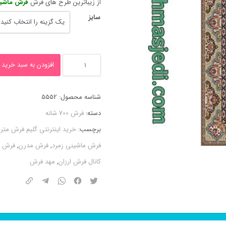
از زیباترین طرح های فرش
فرش ماشینی ۸ رنگ اطلس گردویی
سایز
فرش
افزودن به سبد خرید
ماشینی
۸
شناسه محصول:
5552
رنگ
دسته:
فرش 700 شانه
اطلس
برچسب:
خرید اینترنتی گلیم فرش متر
گردویی
فرش ماشینی زمرد
,
فرش مدرن
,
فرش 
۷۰۰
کانال فرش ارزان
,
مهد فرش
شانه
عدد