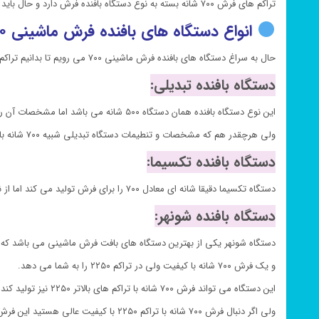
تراکم های فرش ۷۰۰ شانه بسته به نوع دستگاه بافنده فرش دارد و حال باید تشخیص دهیم که کدام نوع تراکم های فرش ماشینی ۷۰۰ شانه واقعی می باشد.
انواع دستگاه های بافنده فرش ماشینی ۷۰۰:
حال به سراغ دستگاه های بافنده فرش ماشینی ۷۰۰ می رویم تا بدانیم تراکم واقعی فرش ۷۰۰ شانه متعلق به کدام دستگاه است
دستگاه بافنده تبدیلی:
این نوع دستگاه بافنده همان دستگاه ۵۰۰ شانه می باشد اما مشخصات آن را به فرش ۷۰۰ شانه تنظیم کرده اند.
ولی هرچقدر هم که مشخصات و تنطیمات دستگاه تبدیلی شبیه ۷۰۰ شانه باشد باز هم جای ۷۰۰ شانه را نمیگیرد و حداکثر تراکمی که برای فرش تولید میکند تراکم ۶۲۰ خواهد بود.
دستگاه بافنده تکسیما:
دستگاه تکسیما دقیقا شانه ای معادل ۷۰۰ را برای فرش تولید می کند اما از نظر تراکم فقط می تواند تراکم های پایین ۲۱۰۰ و ۲۴۰۰ را برای فرش ۷۰۰ انجام دهد. بنابراین این دستگاه تراکم واقعی فرش ۷۰۰ شانه را نخواهد داشت.
دستگاه بافنده شونهر:
دستگاه شونهر یکی از بهترین دستگاه های بافت فرش ماشینی می باشد که 
و یک فرش ۷۰۰ شانه با کیفیت ولی در تراکم ۲۲۵۰ را به شما می دهد.
این دستگاه می تواند فرش ۷۰۰ شانه با تراکم های بالاتر ۲۲۵۰ نیز تولید کند اما راندمان و کیفیت فرش شما پایین می آید.
ولی اگر دنبال فرش ۷۰۰ شانه با تراکم ۲۲۵۰ با کیفیت عالی هستید این فرش با بافت شونهر بهترین گزینه میباشد.