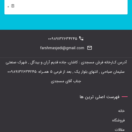
0
این
محصول
دارای
00989132634245
انواع
farshmasjedi@gmail.com
مختلفی
آدرس کـارخانه فرش مسجدی : کاشان، جاده قدیم آران و بیدگل , شهرک صنعتی
می
سلیمان صباحی , انتهای بلوار یک , بعد از فرعی 5 همـراه: 00989132634245
باشد.
جناب آقای مسجدی
گزینه
ها
فهرست اصلی ترین ها
ممکن
خانه
است
فروشگاه
در
مقالات
صفحه