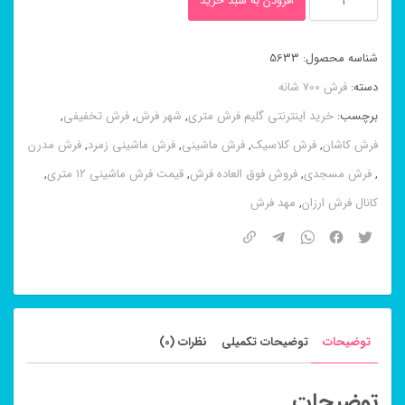
افزودن به سبد خرید
ماشینی
۸
شناسه محصول:
5633
رنگ
دسته:
فرش 700 شانه
طرح
برچسب:
خرید اینترنتی گلیم فرش متری
,
شهر فرش
,
فرش تخفیفی
,
آیدا
فرش کاشان
,
فرش کلاسیک
,
فرش ماشینی
,
فرش ماشینی زمرد
,
فرش مدرن
کرم
,
فرش مسجدی
,
فروش فوق العاده فرش
,
قیمت فرش ماشینی 12 متری
,
۷۰۰
کانال فرش ارزان
,
مهد فرش
شانه
عدد
توضیحات
توضیحات تکمیلی
نظرات (0)
توضیحات