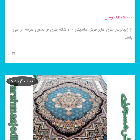
صفحه
محصول
1,475,000
تومان
انتخاب
از زیباترین طرح های فرش ماشینی ۷۰۰ شانه طرح فرانسوی سرمه ای می
شوند
باشد
0
این
محصول
انتخاب گزینه ها
دارای
انواع
مختلفی
می
باشد.
گزینه