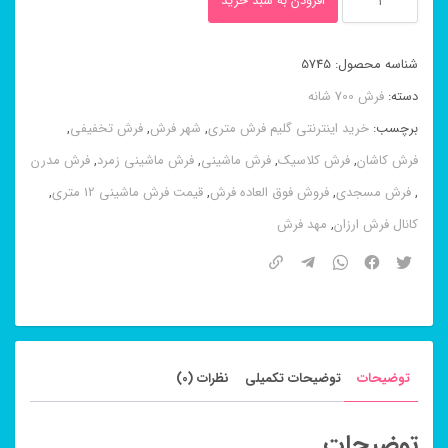
افزودن به سبد خرید
ماشینی
۸
شناسه محصول:
5745
رنگ
دسته:
فرش 700 شانه
باغ
برچسب:
خرید اینترنتی گلیم فرش متری
,
شهر فرش
,
فرش تخفیفی
,
ارم
فرش کاشان
,
فرش کلاسیک
,
فرش ماشینی
,
فرش ماشینی زمرد
,
فرش مدرن
فیلی
,
فرش مسجدی
,
فروش فوق العاده فرش
,
قیمت فرش ماشینی 12 متری
,
۷۰۰
کانال فرش ارزان
,
مهد فرش
شانه
عدد
توضیحات
توضیحات تکمیلی
نظرات (0)
توضیحات