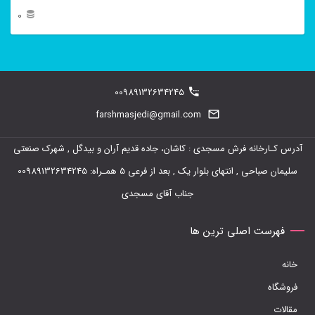
0
این
محصول
دارای
00989132634245
انواع
farshmasjedi@gmail.com
مختلفی
آدرس کـارخانه فرش مسجدی : کاشان، جاده قدیم آران و بیدگل , شهرک صنعتی
می
سلیمان صباحی , انتهای بلوار یک , بعد از فرعی 5 همـراه: 00989132634245
باشد.
جناب آقای مسجدی
گزینه
ها
فهرست اصلی ترین ها
ممکن
خانه
است
فروشگاه
در
مقالات
صفحه