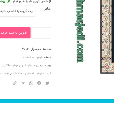
از خاص ترین طرح های فرش
گل برجس
سایز
فرش
افزودن به سبد خرید
گل
برجسته
شناسه محصول:
3004
قاب
دسته:
فرش 700 شانه
آینه
برچسب:
پر فروش ترین فرش ماشینی
,
سرمه
قیمت فرش 12 متری 700 شانه
,
قیمت ف
ای
۷۰۰
شانه
کاشان
عدد