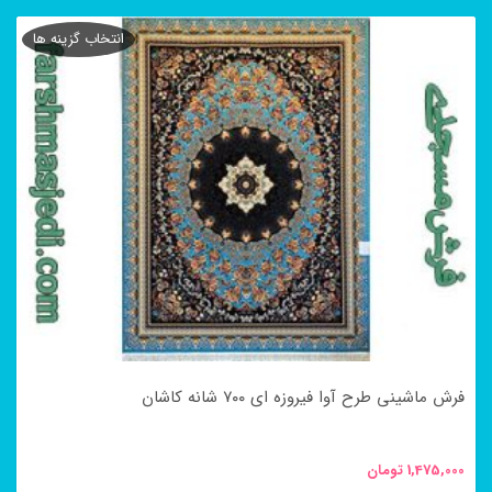
محصول
انتخاب گزینه ها
دارای
انواع
مختلفی
می
باشد.
گزینه
ها
ممکن
است
در
فرش ماشینی طرح آوا فیروزه ای ۷۰۰ شانه کاشان
صفحه
محصول
1,475,000
تومان
انتخاب