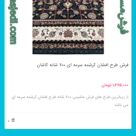
می
باشد.
گزینه
ها
ممکن
است
در
فرش طرح افشان کرشمه سرمه ای ۷۰۰ شانه کاشان
صفحه
محصول
1,475,000
تومان
انتخاب
از زیباترین طرح های فرش ماشینی ۷۰۰ شانه طرح افشان کرشمه سرمه ای
شوند
می باشد
0
این