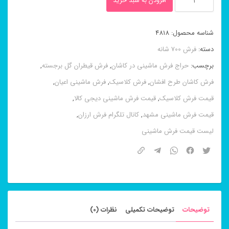
افزودن به سبد خرید
ماشینی
۸
شناسه محصول:
4818
رنگ
دسته:
فرش 700 شانه
افشان
برچسب:
حراج فرش ماشینی در کاشان
,
فرش قیطران گل برجسته
,
دلربا
فرش کاشان طرح افشان
,
فرش کلاسیک
,
فرش ماشینی اعیان
,
آبی
قیمت فرش کلاسیک
,
قیمت فرش ماشینی دیجی کالا
,
۷۰۰
قیمت فرش ماشینی مشهد
,
کانال تلگرام فرش ارزان
,
شانه
لیست قیمت فرش ماشینی
کاشان
عدد
توضیحات
توضیحات تکمیلی
نظرات (0)