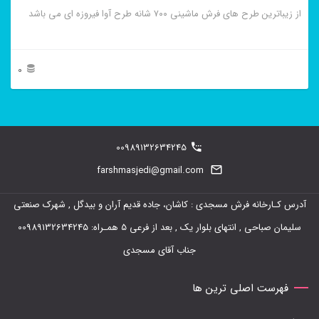
از زیباترین طرح های فرش ماشینی ۷۰۰ شانه طرح آوا فیروزه ای می باشد
شوند
0
این
محصول
دارای
00989132634245
انواع
farshmasjedi@gmail.com
مختلفی
آدرس کـارخانه فرش مسجدی : کاشان، جاده قدیم آران و بیدگل , شهرک صنعتی
می
سلیمان صباحی , انتهای بلوار یک , بعد از فرعی 5 همـراه: 00989132634245
باشد.
جناب آقای مسجدی
گزینه
ها
فهرست اصلی ترین ها
ممکن