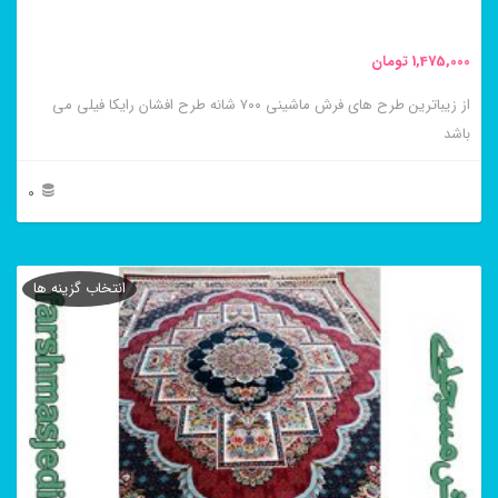
صفحه
محصول
1,475,000
تومان
انتخاب
از زیباترین طرح های فرش ماشینی ۷۰۰ شانه طرح افشان رایکا فیلی می
شوند
باشد
0
این
محصول
انتخاب گزینه ها
دارای
انواع
مختلفی
می
باشد.
گزینه