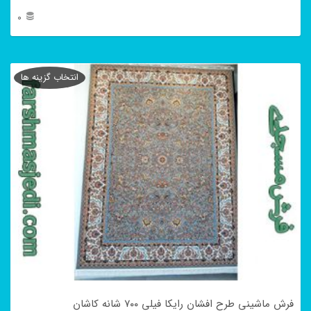
0
این
محصول
انتخاب گزینه ها
دارای
انواع
مختلفی
می
باشد.
گزینه
ها
ممکن
است
در
فرش ماشینی طرح افشان رایکا فیلی ۷۰۰ شانه کاشان