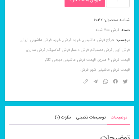
افزودن به سبد خرید
ماشینی
باغ
شناسه محصول:
6032
معلق
دسته:
فرش 700 شانه
نسکافه
برچسب:
حراج فرش ماشینی
,
خرید فرش
,
خرید فرش ماشینی ارزان
,
ای
فرش آبی
,
فرش دستباف
,
فرش دلسا
,
فرش کلاسیک
,
فرش مدرن
,
۷۰۰
قیمت فرش 6 متری
,
قیمت فرش ماشینی دیجی کالا
,
شانه
قیمت فرش ماشینی شهر فرش
عدد
توضیحات
توضیحات تکمیلی
نظرات (0)
توضیحات