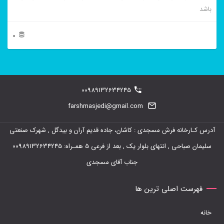
باشد
0
این
محصول
دارای
00989132634245
انواع
farshmasjedi@gmail.com
مختلفی
آدرس کـارخانه فرش مسجدی : کاشان، جاده قدیم آران و بیدگل , شهرک صنعتی
می
سلیمان صباحی , انتهای بلوار یک , بعد از فرعی 5 همـراه: 00989132634245
باشد.
جناب آقای مسجدی
گزینه
ها
فهرست اصلی ترین ها
ممکن
خانه
است