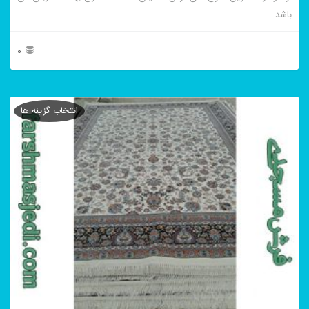
باشد
0
این
محصول
انتخاب گزینه ها
دارای
انواع
مختلفی
می
باشد.
گزینه
ها
ممکن
است