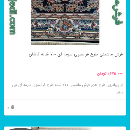
باشد.
گزینه
ها
ممکن
است
در
فرش ماشینی طرح فرانسوی سرمه ای ۷۰۰ شانه کاشان
صفحه
محصول
1,475,000
تومان
انتخاب
از زیباترین طرح های فرش ماشینی ۷۰۰ شانه طرح فرانسوی سرمه ای می
شوند
باشد
0
این
محصول