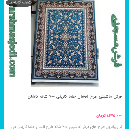
انتخاب گزینه ها
دارای
انواع
مختلفی
می
باشد.
گزینه
ها
ممکن
است
در
فرش ماشینی طرح افشان حلما کاربنی ۷۰۰ شانه کاشان
صفحه
محصول
1,475,000
تومان
انتخاب
از زیباترین طرح های فرش ماشینی ۷۰۰ شانه طرح افشان حلما کاربنی می
شوند