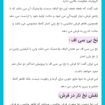
اکرولیک مقاومت بالایی ندارد.
باید گفت که نقطه ضعف این نخ الیاف سست پلاستیک آن می باشد که با
پاخور فرش دچار کوبیدگی می شود و حالت اولیه خود را ازدست می دهد.
همچنین ظاهر فرش ماشینی با نخ پلی استر کاملا مصنوعی می باشد و
حالت کدری به فرش می دهد.
نخ بی سی اف :
نخ بی سی اف نیز همان الیاف پلاستیک می باشد ولی با کیفیتی پایین تر
از نخ پلی استر
می توان گفت که فرش با نخ بی سی اف یا پروپیلن حداکثر دو سال عمر
مفید خواهد داشت.
این فرش نه تنها عایق خوبی برای گرما و رطوبت نیست بلکه ظاهر کاملا
خشن و زبری به فرش می دهد.
نقش نخ تار در فرش:
این نخ دومین نخ مهم در فرش ماشینی میباشد که ظاهر مناسبی به فرش