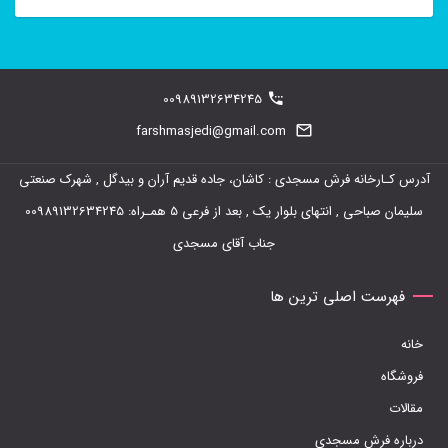
این
محصول
دارای
00989132634245
انواع
farshmasjedi@gmail.com
مختلفی
آدرس کـارخانه فرش مسجدی : کاشان، جاده قدیم آران و بیدگل , شهرک صنعتی
می
سلیمان صباحی , انتهای بلوار یک , بعد از فرعی 5 همـراه: 00989132634245
باشد.
جناب آقای مسجدی
گزینه
ها
فهرست اصلی ترین ها
ممکن
خانه
است
فروشگاه
در
مقالات
صفحه
درباره فرش مسجدی
محصول