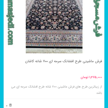
مختلفی
می
باشد.
گزینه
ها
ممکن
است
در
فرش ماشینی طرح افشانک سرمه ای ۷۰۰ شانه کاشان
صفحه
محصول
1,475,000
تومان
انتخاب
از زیباترین طرح های فرش ماشینی ۷۰۰ شانه طرح افشانک سرمه ای می
شوند
باشد
0