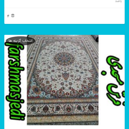
باشد
4
این
محصول
انتخاب گزینه ها
دارای
انواع
مختلفی
می
باشد.
گزینه
ها
ممکن
است