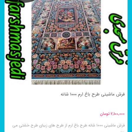
دارای
انواع
مختلفی
می
باشد.
گزینه
ها
ممکن
است
در
فرش ماشینی طرح باغ ارم ۱۰۰۰ شانه
صفحه
محصول
2,100,000
تومان
انتخاب
فرش ماشینی ۱۰۰۰ شانه طرح باغ ارم از طرح های زیبای طرح خشتی می
شوند