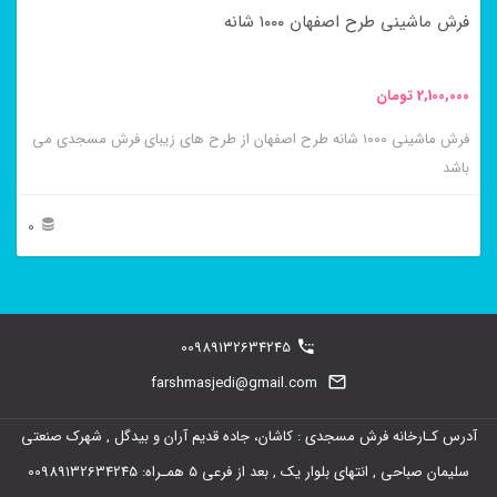
در
فرش ماشینی طرح اصفهان ۱۰۰۰ شانه
صفحه
محصول
2,100,000
تومان
انتخاب
فرش ماشینی ۱۰۰۰ شانه طرح اصفهان از طرح های زیبای فرش مسجدی می
شوند
باشد
0
این
محصول
دارای
00989132634245
انواع
farshmasjedi@gmail.com
مختلفی
آدرس کـارخانه فرش مسجدی : کاشان، جاده قدیم آران و بیدگل , شهرک صنعتی
می
سلیمان صباحی , انتهای بلوار یک , بعد از فرعی 5 همـراه: 00989132634245
باشد.