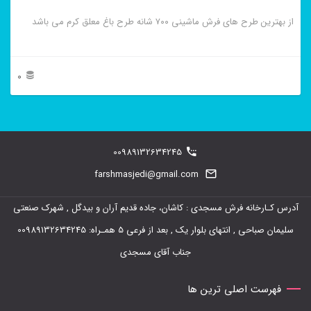
انتخاب
از بهترین طرح های فرش ماشینی ۷۰۰ شانه طرح باغ معلق کرم می باشد
شوند
0
این
محصول
دارای
00989132634245
انواع
farshmasjedi@gmail.com
مختلفی
آدرس کـارخانه فرش مسجدی : کاشان، جاده قدیم آران و بیدگل , شهرک صنعتی
می
سلیمان صباحی , انتهای بلوار یک , بعد از فرعی 5 همـراه: 00989132634245
باشد.
جناب آقای مسجدی
گزینه
ها
فهرست اصلی ترین ها
ممکن