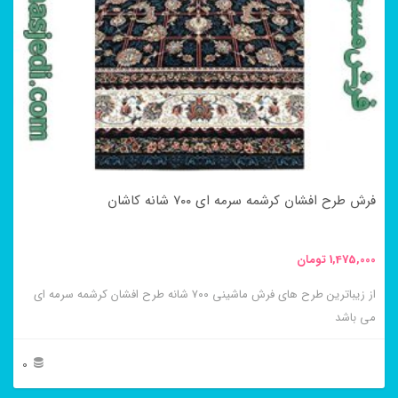
می
باشد.
گزینه
ها
ممکن
است
در
فرش طرح افشان کرشمه سرمه ای ۷۰۰ شانه کاشان
صفحه
محصول
1,475,000
تومان
انتخاب
از زیباترین طرح های فرش ماشینی ۷۰۰ شانه طرح افشان کرشمه سرمه ای
شوند
می باشد
0