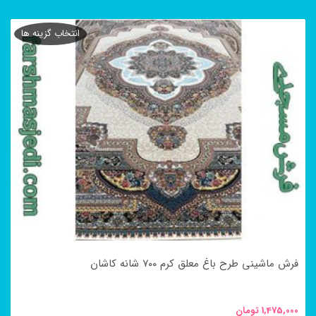
این
محصول
انتخاب گزینه ها
دارای
انواع
مختلفی
می
باشد.
گزینه
ها
ممکن
است
در
فرش ماشینی طرح باغ معلق کرم ۷۰۰ شانه کاشان
صفحه
محصول
1,475,000
تومان