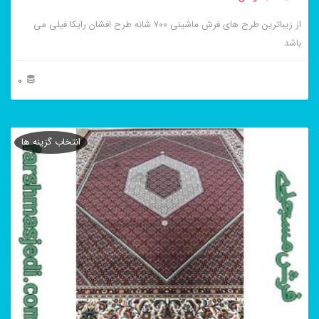
از زیباترین طرح های فرش ماشینی ۷۰۰ شانه طرح افشان رایکا فیلی می
باشد
0
این
محصول
انتخاب گزینه ها
دارای
انواع
مختلفی
می
باشد.
گزینه
ها
ممکن