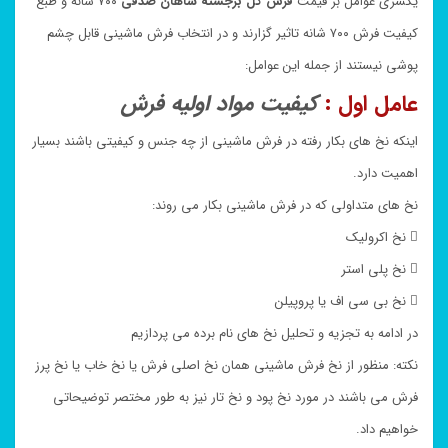
یکسری عوامل بر قیمت
فرش گل برجسته
شاهان صدفی
۷۰۰ شانه و طبع
کیفیت فرش ۷۰۰ شانه تاثیر گزارند و در انتخاب فرش ماشینی قابل چشم
پوشی نیستند از جمله این عوامل:
عامل اول :
کیفیت مواد اولیه فرش
اینکه نخ های بکار رفته در فرش ماشینی از چه جنس و کیفیتی باشند بسیار
اهمیت دارد.
نخ های متداولی که در فرش ماشینی بکار می روند:
 نخ اکرولیک
 نخ پلی استر
 نخ بی سی اف یا پروپیلن
در ادامه به تجزیه و تحلیل نخ های نام برده می پردازیم
نکته: منظور از نخ فرش ماشینی همان نخ اصلی فرش یا نخ خاب یا نخ پرز
فرش می باشند در مورد نخ پود و نخ تار نیز به طور مختصر توضیحاتی
خواهیم داد.