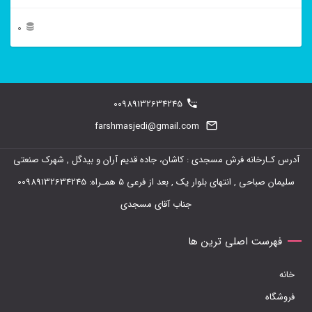
0
این
محصول
دارای
00989132634245
انواع
farshmasjedi@gmail.com
مختلفی
آدرس کـارخانه فرش مسجدی : کاشان، جاده قدیم آران و بیدگل , شهرک صنعتی
می
سلیمان صباحی , انتهای بلوار یک , بعد از فرعی 5 همـراه: 00989132634245
باشد.
جناب آقای مسجدی
گزینه
ها
فهرست اصلی ترین ها
ممکن
خانه
است
فروشگاه
در