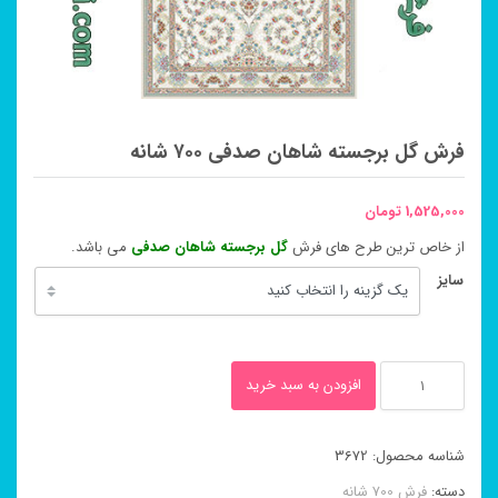
فرش گل برجسته شاهان صدفی ۷۰۰ شانه
1,525,000
تومان
از خاص ترین طرح های فرش
گل برجسته شاهان صدفی
می باشد.
سایز
فرش
افزودن به سبد خرید
گل
برجسته
شناسه محصول:
3672
شاهان
دسته:
فرش 700 شانه