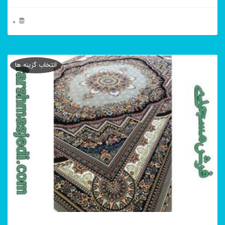
0
این
محصول
انتخاب گزینه ها
دارای
انواع
مختلفی
می
باشد.
گزینه
ها
ممکن
است
در