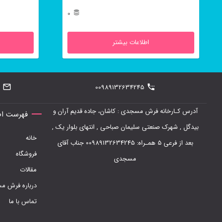
ای محرابی است.
ای محرابی ا
0
اطلاعات بیشتر
00989132634245
آدرس کـارخانه فرش مسجدی : کاشان، جاده قدیم آران و
فهرست اص
بیدگل , شهرک صنعتی سلیمان صباحی , انتهای بلوار یک ,
خانه
بعد از فرعی 5 همـراه: 00989132634245 جناب آقای
فروشگاه
مسجدی
مقالات
درباره فرش 
تماس با ما