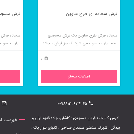
فرش سجاده ای طرح ساوین
فرش مسجدی
سجاده فرش طرح ساوین یک فرش مسجدی
سجاده فرش 
تمام عیار محسوب می شود. که جز فرش سجاده
عیار محسوب 
ای محرابی است.
محرابی است.
0
اطلاعات بیشتر
00989132634245
آدرس کـارخانه فرش مسجدی : کاشان، جاده قدیم آران و
فهرست اص
بیدگل , شهرک صنعتی سلیمان صباحی , انتهای بلوار یک ,