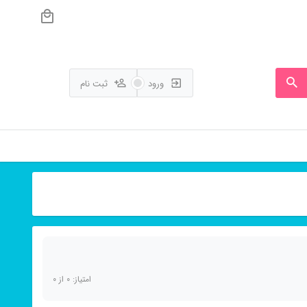
ورود
ثبت نام
امتیاز:
0
از
0