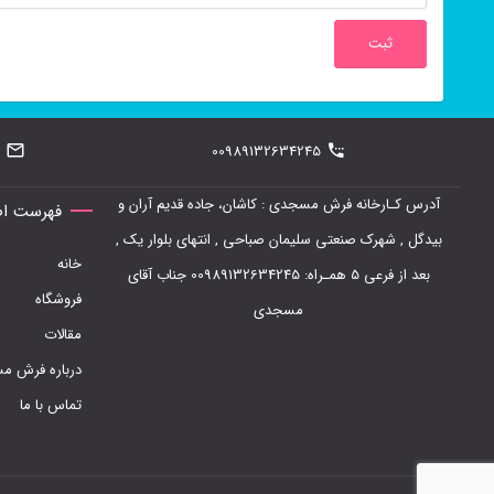
00989132634245
آدرس کـارخانه فرش مسجدی : کاشان، جاده قدیم آران و
فهرست اص
بیدگل , شهرک صنعتی سلیمان صباحی , انتهای بلوار یک ,
خانه
بعد از فرعی 5 همـراه: 00989132634245 جناب آقای
فروشگاه
مسجدی
مقالات
درباره فرش 
تماس با ما