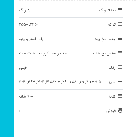
تعداد رنگ
8 رنگ
تراکم
2250, 2550
جنس نخ پود
پلی استر و پنبه
جنس نخ خاب
صد در صد اکرولیک هیت ست
رنگ
فیلی
سایز
1.5*2.25, 1*1, 1*1.5, 1*2, 2.5*3.5, 2*3, 3*3, 3*4
شانه
700 شانه
فروش
0