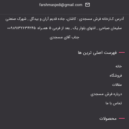
farshmasjedi@gmail.com
آدرس کـارخانه فرش مسجدی : کاشان، جاده قدیم آران و بیدگل , شهرک صنعتی
سلیمان صباحی , انتهای بلوار یک , بعد از فرعی 5 همـراه: 00989132634245
جناب آقای مسجدی
فهرست اصلی ترین ها
خانه
فروشگاه
مقالات
درباره فرش مسجدی
تماس با ما
محصولات