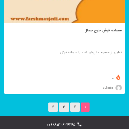
سجاده فرش طرح جمال
نمایی از مسجد مفروش شده با سجاده فرش
0
admin
4
3
2
1
00989132634245