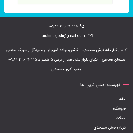
00989132634245
farshmasjedi@gmail.com
آدرس کـارخانه فرش مسجدی : کاشان، جاده قدیم آران و بیدگل , شهرک صنعتی
سلیمان صباحی , انتهای بلوار یک , بعد از فرعی 5 همـراه: 00989132634245
جناب آقای مسجدی
فهرست اصلی ترین ها
خانه
فروشگاه
مقالات
درباره فرش مسجدی