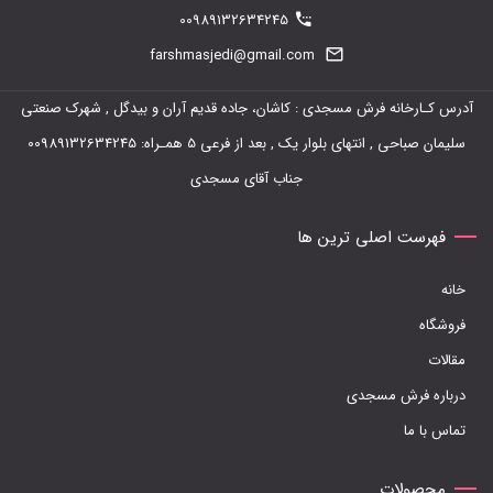
00989132634245
farshmasjedi@gmail.com
آدرس کـارخانه فرش مسجدی : کاشان، جاده قدیم آران و بیدگل , شهرک صنعتی
سلیمان صباحی , انتهای بلوار یک , بعد از فرعی 5 همـراه: 00989132634245
جناب آقای مسجدی
فهرست اصلی ترین ها
خانه
فروشگاه
مقالات
درباره فرش مسجدی
تماس با ما
محصولات