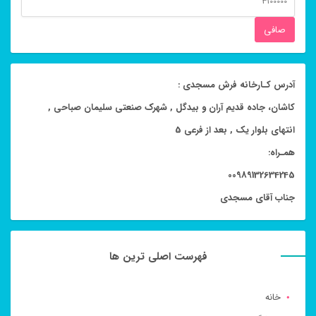
قيمت
صافی
آدرس کـارخانه فرش مسجدی :
کاشان، جاده قدیم آران و بیدگل , شهرک صنعتی سلیمان صباحی ,
انتهای بلوار یک , بعد از فرعی 5
همـراه:
00989132634245
جناب آقای مسجدی
فهرست اصلی ترین ها
خانه