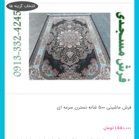
محصول
انتخاب گزینه ها
دارای
انواع
مختلفی
می
باشد.
گزینه
ها
ممکن
است
در
فرش ماشینی ۵۰۰ شانه نسترن سرمه ای
صفحه
محصول
1,550,000
تومان
انتخاب