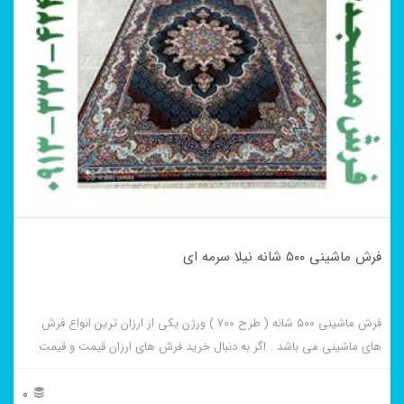
انواع
مختلفی
می
باشد.
گزینه
ها
ممکن
است
در
فرش ماشینی ۵۰۰ شانه نیلا سرمه ای
صفحه
محصول
فرش ماشینی ۵۰۰ شانه ( طرح ۷۰۰ ) ورژن یکی از ارزان ترین انواع فرش
انتخاب
های ماشینی می باشد . اگر به دنبال خرید فرش های ارزان قیمت و قیمت
شوند
مناسب هستید این فرش ها به شما پیشنهاد می شوند. فرش ماشینی نیلا
سرمه ای از برجسته ترین و پر فروش ترین این طرح ها می باشد .
0