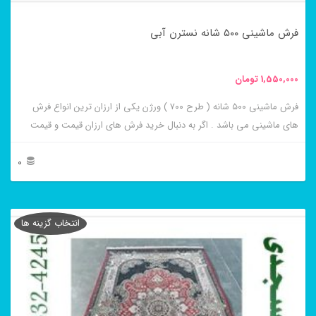
در
فرش ماشینی ۵۰۰ شانه نسترن آبی
صفحه
محصول
1,550,000
تومان
انتخاب
فرش ماشینی ۵۰۰ شانه ( طرح ۷۰۰ ) ورژن یکی از ارزان ترین انواع فرش
شوند
های ماشینی می باشد . اگر به دنبال خرید فرش های ارزان قیمت و قیمت
مناسب هستید این فرش ها به شما پیشنهاد می شوند. فرش ماشینی نسترن
آبی از برجسته ترین و پر فروش ترین این طرح ها می باشد .
0
این
محصول
انتخاب گزینه ها
دارای
انواع
مختلفی
می