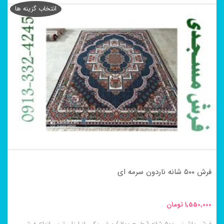
محصول
انتخاب گزینه ها
دارای
انواع
مختلفی
می
باشد.
گزینه
ها
ممکن
است
در
فرش ۵۰۰ شانه ناردون سرمه ای
صفحه
محصول
1,550,000
تومان
انتخاب