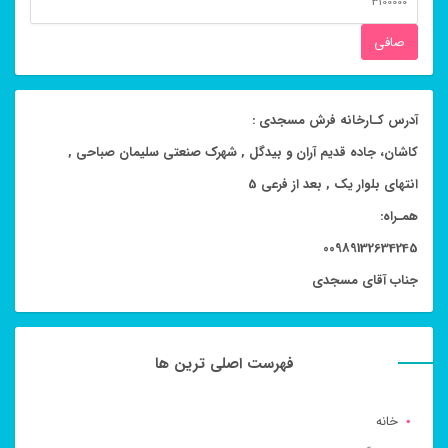
قيمت
صافی
آدرس کـارخانه فرش مسجدی :
کاشان، جاده قدیم آران و بیدگل , شهرک صنعتی سلیمان صباحی ,
انتهای بلوار یک , بعد از فرعی 5
همـراه:
00989132634245
جناب آقای مسجدی
فهرست اصلی ترین ها
خانه