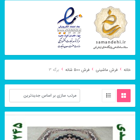
›
›
›
خانه
فرش ماشینی
فرش 500 شانه
برگه 3