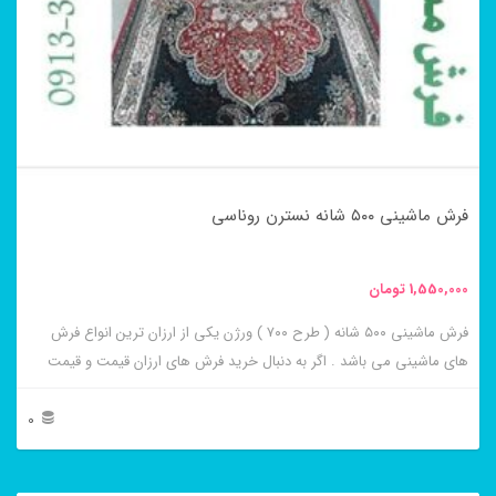
باشد.
گزینه
ها
ممکن
است
در
فرش ماشینی ۵۰۰ شانه نسترن روناسی
صفحه
محصول
1,550,000
تومان
انتخاب
فرش ماشینی ۵۰۰ شانه ( طرح ۷۰۰ ) ورژن یکی از ارزان ترین انواع فرش
شوند
های ماشینی می باشد . اگر به دنبال خرید فرش های ارزان قیمت و قیمت
مناسب هستید این فرش ها به شما پیشنهاد می شوند. فرش ماشینی نسترن
روناسی از برجسته ترین و پر فروش ترین این طرح ها می باشد .
0
این