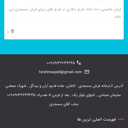
انتخاب
فرش ماشینی ۱۰۰۰ شانه طرح سالاری از طرح های زیبای فرش مسجدی می
شوند
باشد
0
این
محصول
دارای
00989132634245
انواع
farshmasjedi@gmail.com
مختلفی
آدرس کـارخانه فرش مسجدی : کاشان، جاده قدیم آران و بیدگل , شهرک صنعتی
می
سلیمان صباحی , انتهای بلوار یک , بعد از فرعی 5 همـراه: 00989132634245
باشد.
جناب آقای مسجدی
گزینه
ها
فهرست اصلی ترین ها
ممکن