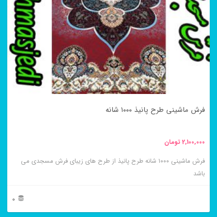
می
باشد.
گزینه
ها
ممکن
است
در
فرش ماشینی طرح پانیذ ۱۰۰۰ شانه
صفحه
محصول
2,100,000
تومان
انتخاب
فرش ماشینی ۱۰۰۰ شانه طرح پانیذ از طرح های زیبای فرش مسجدی می
شوند
باشد
0