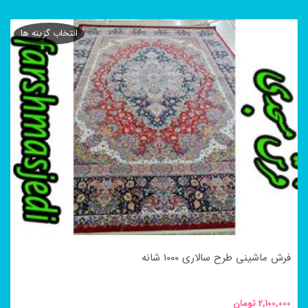
این
محصول
انتخاب گزینه ها
دارای
انواع
مختلفی
می
باشد.
گزینه
ها
ممکن
است
در
فرش ماشینی طرح سالاری ۱۰۰۰ شانه
صفحه
محصول
2,100,000
تومان