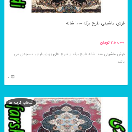
است
در
فرش ماشینی طرح برکه ۱۰۰۰ شانه
صفحه
محصول
2,100,000
تومان
انتخاب
فرش ماشینی ۱۰۰۰ شانه طرح برکه از طرح های زیبای فرش مسجدی می
شوند
باشد
0
این
محصول
انتخاب گزینه ها
دارای
انواع
مختلفی