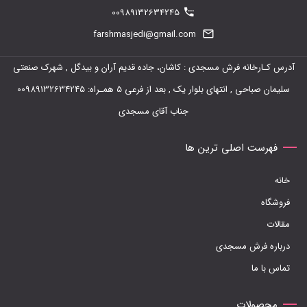
00989132634245
farshmasjedi@gmail.com
آدرس کـارخانه فرش مسجدی : کاشان، جاده قدیم آران و بیدگل , شهرک صنعتی
سلیمان صباحی , انتهای بلوار یک , بعد از فرعی 5 همـراه: 00989132634245
جناب آقای مسجدی
فهرست اصلی ترین ها
خانه
فروشگاه
مقالات
درباره فرش مسجدی
تماس با ما
محصولات