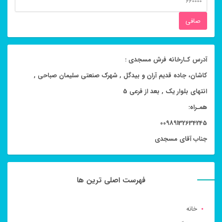
قيمت
صافی
آدرس کـارخانه فرش مسجدی :
کاشان، جاده قدیم آران و بیدگل , شهرک صنعتی سلیمان صباحی ,
انتهای بلوار یک , بعد از فرعی 5
همـراه:
00989132634245
جناب آقای مسجدی
فهرست اصلی ترین ها
خانه