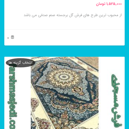
1,525,000
تومان
انتخاب
از محبوب ترین طرح های فرش گل برجسته صنم صدفی می باشد
شوند
0
این
محصول
انتخاب گزینه ها
دارای
انواع
مختلفی
می
باشد.
گزینه
ها