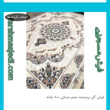
این
محصول
انتخاب گزینه ها
دارای
انواع
مختلفی
می
باشد.
گزینه
ها
ممکن
است
در
فرش گل برجسته صنم صدفی ۷۰۰ شانه
صفحه
محصول