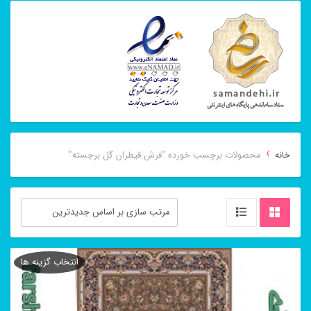
›
خانه
محصولات برچسب خورده “فرش قیطران گل برجسته”
انتخاب گزینه ها