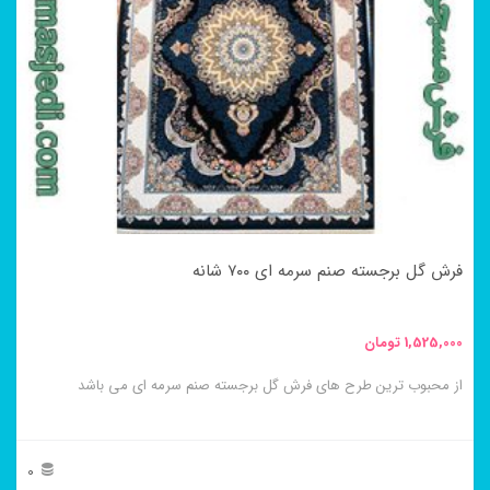
مختلفی
می
باشد.
گزینه
ها
ممکن
است
در
فرش گل برجسته صنم سرمه ای ۷۰۰ شانه
صفحه
محصول
1,525,000
تومان
انتخاب
از محبوب ترین طرح های فرش گل برجسته صنم سرمه ای می باشد
شوند
0