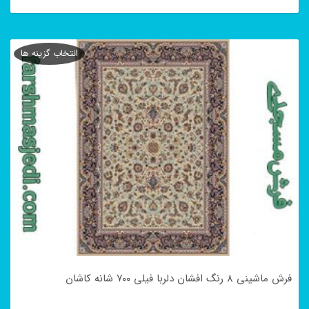
این
محصول
انتخاب گزینه ها
دارای
انواع
مختلفی
می
باشد.
گزینه
ها
ممکن
است
در
فرش ماشینی ۸ رنگ افشان دلربا فیلی ۷۰۰ شانه کاشان
صفحه