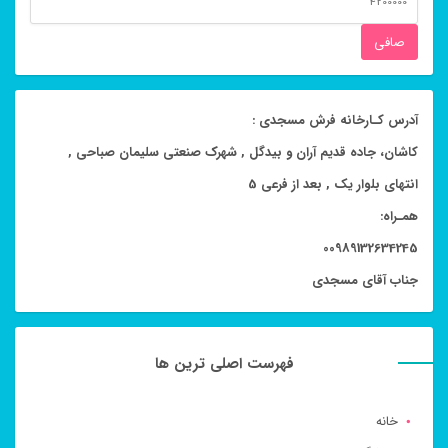
قيمت
صافی
آدرس کـارخانه فرش مسجدی :
کاشان، جاده قدیم آران و بیدگل , شهرک صنعتی سلیمان صباحی ,
انتهای بلوار یک , بعد از فرعی 5
همـراه:
00989132634245
جناب آقای مسجدی
فهرست اصلی ترین ها
خانه