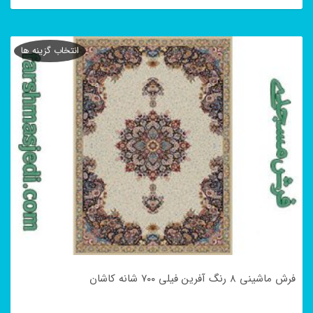
این
محصول
انتخاب گزینه ها
دارای
انواع
مختلفی
می
باشد.
گزینه
ها
ممکن
است
در
فرش ماشینی ۸ رنگ آفرین فیلی ۷۰۰ شانه کاشان
صفحه
محصول