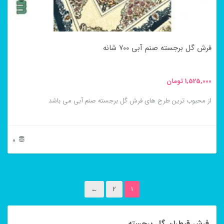
ممکن
است
در
فرش گل برجسته صنم آبی ۷۰۰ شانه
صفحه
محصول
1,525,000
تومان
انتخاب
از محبوب ترین طرح های فرش گل برجسته صنم آبی می باشد
شوند
0
این
محصول
←
2
1
دارای
انواع
فرش قیطران گل برجسته