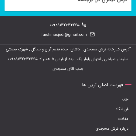
مختلفی
می
باشد.
00989132634245
گزینه
farshmasjedi@gmail.com
ها
ممکن
آدرس کـارخانه فرش مسجدی : کاشان، جاده قدیم آران و بیدگل , شهرک صنعتی
است
سلیمان صباحی , انتهای بلوار یک , بعد از فرعی 5 همـراه: 00989132634245
در
جناب آقای مسجدی
صفحه
فهرست اصلی ترین ها
محصول
انتخاب
خانه
شوند
فروشگاه
مقالات
درباره فرش مسجدی