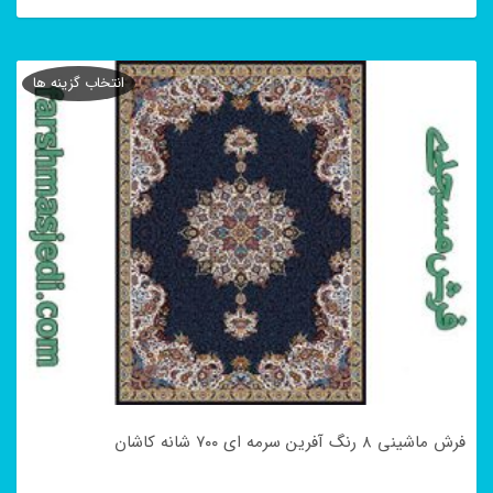
این
محصول
انتخاب گزینه ها
دارای
انواع
مختلفی
می
باشد.
گزینه
ها
ممکن
است
در
فرش ماشینی ۸ رنگ آفرین سرمه ای ۷۰۰ شانه کاشان
صفحه
محصول