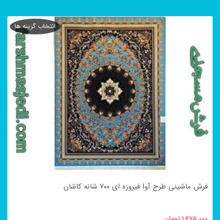
این
محصول
انتخاب گزینه ها
دارای
انواع
مختلفی
می
باشد.
گزینه
ها
ممکن
است
در
فرش ماشینی طرح آوا فیروزه ای ۷۰۰ شانه کاشان
صفحه
محصول
1,475,000
تومان