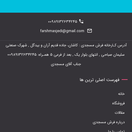
این
محصول
دارای
00989132634245
انواع
farshmasjedi@gmail.com
مختلفی
آدرس کـارخانه فرش مسجدی : کاشان، جاده قدیم آران و بیدگل , شهرک صنعتی
می
سلیمان صباحی , انتهای بلوار یک , بعد از فرعی 5 همـراه: 00989132634245
باشد.
جناب آقای مسجدی
گزینه
ها
فهرست اصلی ترین ها
ممکن
خانه
است
فروشگاه
در
مقالات
صفحه
درباره فرش مسجدی
محصول
تماس با ما