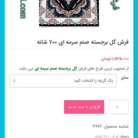
فرش گل برجسته صنم سرمه ای ۷۰۰ شانه
1,525,000
تومان
از محبوب ترین طرح های فرش
گل برجسته صنم سرمه ای
می باشد
سایز
فرش
افزودن به سبد خرید
گل
برجسته
شناسه محصول:
3662
صنم
دسته:
فرش 700 شانه