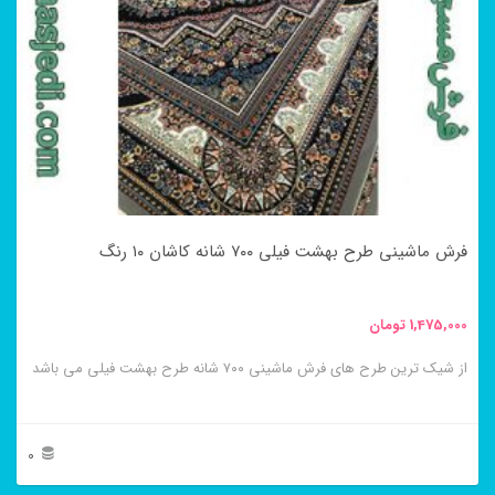
می
باشد.
گزینه
ها
ممکن
است
در
فرش ماشینی طرح بهشت فیلی ۷۰۰ شانه کاشان ۱۰ رنگ
صفحه
محصول
1,475,000
تومان
انتخاب
از شیک ترین طرح های فرش ماشینی ۷۰۰ شانه طرح بهشت فیلی می باشد
شوند
0