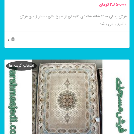
2,850,000
تومان
انتخاب
فرش زیبای ۱۲۰۰ شانه هالیدی نقره ای از طرح های بسیار زیبای فرش
شوند
ماشینی می باشد.
0
این
محصول
انتخاب گزینه ها
دارای
انواع
مختلفی
می
باشد.
گزینه
ها