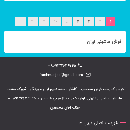
این
محصول
←
12
11
10
…
4
3
2
1
دارای
انواع
فرش ماشینی ارزان
مختلفی
می
باشد.
00989132634245
گزینه
farshmasjedi@gmail.com
ها
ممکن
آدرس کـارخانه فرش مسجدی : کاشان، جاده قدیم آران و بیدگل , شهرک صنعتی
است
سلیمان صباحی , انتهای بلوار یک , بعد از فرعی 5 همـراه: 00989132634245
در
جناب آقای مسجدی
صفحه
فهرست اصلی ترین ها
محصول