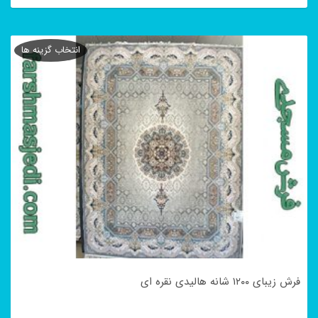
این
محصول
انتخاب گزینه ها
دارای
انواع
مختلفی
می
باشد.
گزینه
ها
ممکن
است
در
فرش زیبای ۱۲۰۰ شانه هالیدی نقره ای
صفحه
محصول