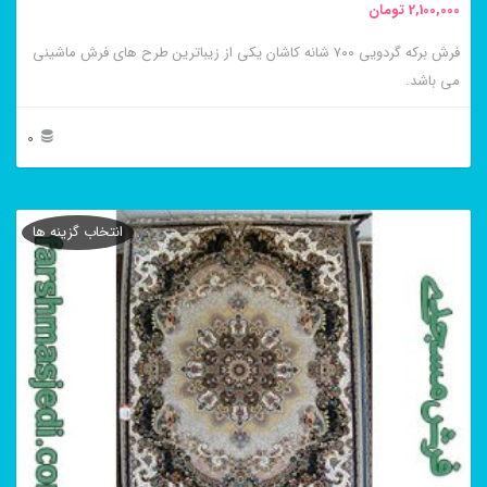
2,100,000
تومان
انتخاب
فرش برکه گردویی ۷۰۰ شانه کاشان یکی از زیباترین طرح های فرش ماشینی
شوند
می باشد.
0
این
محصول
انتخاب گزینه ها
دارای
انواع
مختلفی
می
باشد.
گزینه
ها