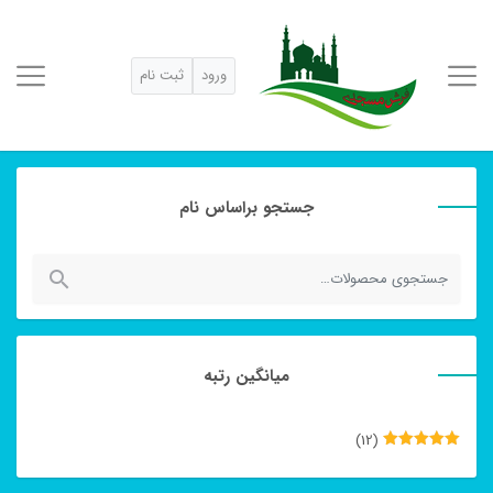
ورود
ثبت نام
جستجو براساس نام
جستجو
برای:
میانگین رتبه
(12)
نمره
5
از
5