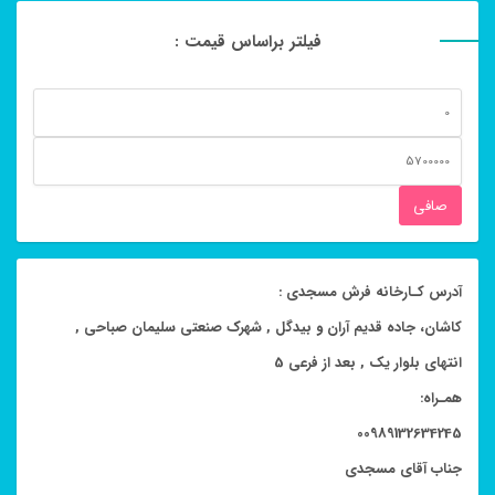
فیلتر براساس قیمت :
حداقل
قیمت
حداكثر
قيمت
صافی
آدرس کـارخانه فرش مسجدی :
کاشان، جاده قدیم آران و بیدگل , شهرک صنعتی سلیمان صباحی ,
انتهای بلوار یک , بعد از فرعی 5
همـراه:
00989132634245
جناب آقای مسجدی