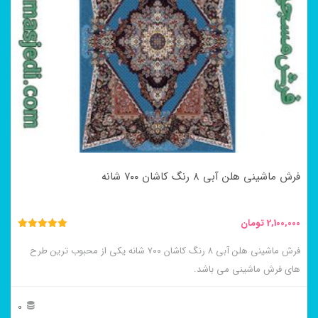
مختلفی
می
باشد.
گزینه
ها
ممکن
است
در
فرش ماشینی هلن آبی ۸ رنگ کاشان ۷۰۰ شانه
صفحه
محصول
2,100,000
تومان
انتخاب
نمره
5.00
فرش ماشینی هلن آبی ۸ رنگ کاشان ۷۰۰ شانه یکی از محبوب ترین طرح
شوند
از 5
های فرش ماشینی می باشد.
0