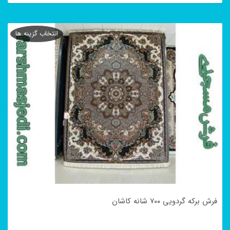
این
محصول
انتخاب گزینه ها
دارای
انواع
مختلفی
می
باشد.
گزینه
ها
ممکن
است
در
فرش برکه گردویی ۷۰۰ شانه کاشان
صفحه
محصول