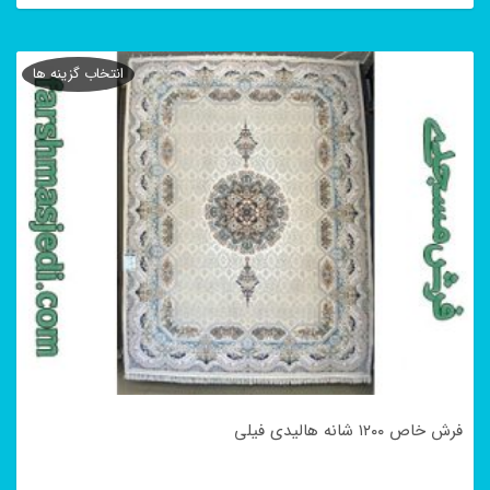
این
محصول
انتخاب گزینه ها
دارای
انواع
مختلفی
می
باشد.
گزینه
ها
ممکن
است
در
فرش خاص ۱۲۰۰ شانه هالیدی فیلی
صفحه
محصول