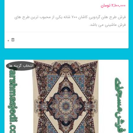
2,100,000
تومان
فرش طرح هلن گردویی کاشان ۷۰۰ شانه یکی از محبوب ترین طرح های
فرش ماشینی می باشد.
0
این
محصول
انتخاب گزینه ها
دارای
انواع
مختلفی
می
باشد.
گزینه
ها