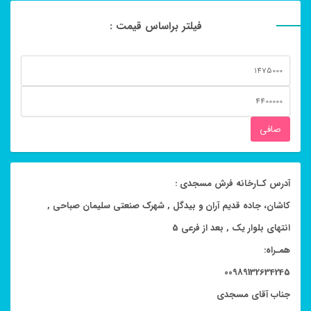
فیلتر براساس قیمت :
حداقل
قیمت
حداكثر
قيمت
صافی
آدرس کـارخانه فرش مسجدی :
کاشان، جاده قدیم آران و بیدگل , شهرک صنعتی سلیمان صباحی ,
انتهای بلوار یک , بعد از فرعی 5
همـراه:
00989132634245
جناب آقای مسجدی