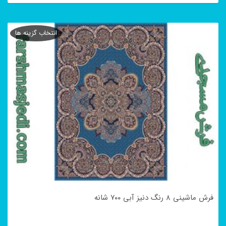
این
محصول
انتخاب گزینه ها
دارای
انواع
مختلفی
می
باشد.
گزینه
ها
ممکن
است
در
فرش ماشینی ۸ رنگ دنیز آبی ۷۰۰ شانه
صفحه
محصول