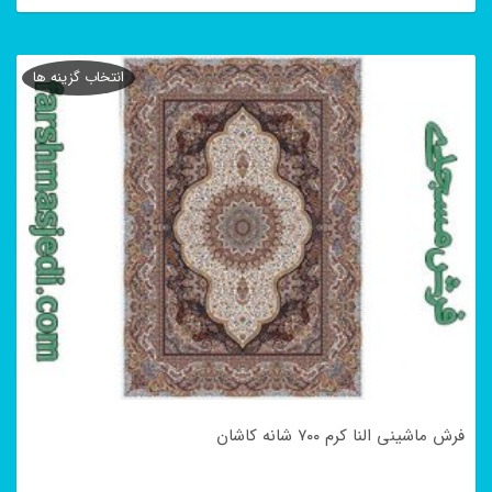
این
محصول
انتخاب گزینه ها
دارای
انواع
مختلفی
می
باشد.
گزینه
ها
ممکن
است
در
فرش ماشینی النا کرم ۷۰۰ شانه کاشان
صفحه
محصول