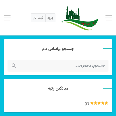
ورود
ثبت نام
جستجو براساس نام
جستجو
برای:
میانگین رتبه
(2)
نمره
5
از
5