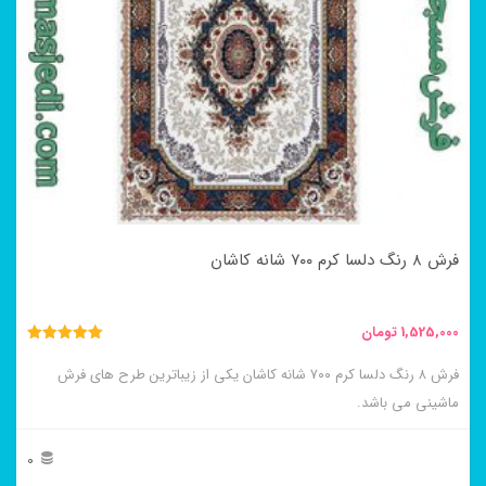
می
باشد.
گزینه
ها
ممکن
است
در
فرش ۸ رنگ دلسا کرم ۷۰۰ شانه کاشان
صفحه
محصول
1,525,000
تومان
انتخاب
نمره
5.00
فرش ۸ رنگ دلسا کرم ۷۰۰ شانه کاشان یکی از زیباترین طرح های فرش
شوند
از 5
ماشینی می باشد.
0