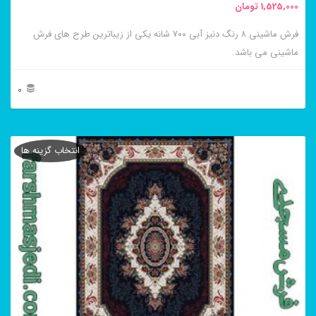
1,525,000
تومان
انتخاب
فرش ماشینی ۸ رنگ دنیز آبی ۷۰۰ شانه یکی از زیباترین طرح های فرش
شوند
ماشینی می باشد.
0
این
محصول
انتخاب گزینه ها
دارای
انواع
مختلفی
می
باشد.
گزینه
ها