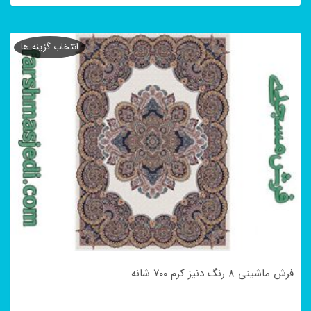
این
محصول
انتخاب گزینه ها
دارای
انواع
مختلفی
می
باشد.
گزینه
ها
ممکن
است
در
فرش ماشینی ۸ رنگ دنیز کرم ۷۰۰ شانه
صفحه
محصول