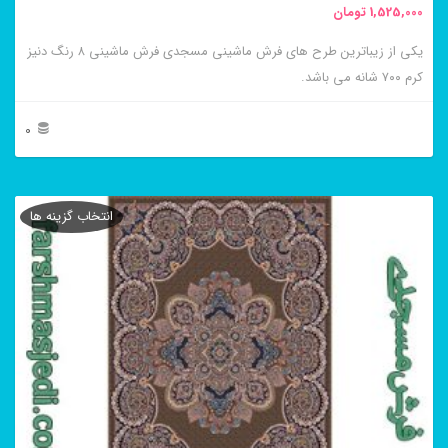
1,525,000
تومان
انتخاب
یکی از زیباترین طرح های فرش ماشینی مسجدی فرش ماشینی ۸ رنگ دنیز
شوند
کرم ۷۰۰ شانه می باشد.
0
این
محصول
انتخاب گزینه ها
دارای
انواع
مختلفی
می
باشد.
گزینه
ها