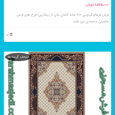
1,525,000
تومان
فرش فرهام گردویی ۷۰۰ شانه کاشان یکی از زیباترین طرح های فرش
ماشینی مسجدی می باشد.
0
این
محصول
انتخاب گزینه ها
دارای
انواع
مختلفی
می
باشد.
گزینه
ها