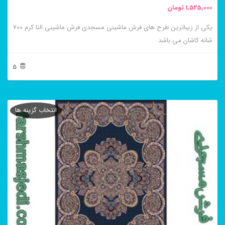
1,525,000
تومان
انتخاب
یکی از زیباترین طرح های فرش ماشینی مسجدی فرش ماشینی النا کرم ۷۰۰
شوند
شانه کاشان می باشد.
5
این
محصول
انتخاب گزینه ها
دارای
انواع
مختلفی
می
باشد.
گزینه
ها