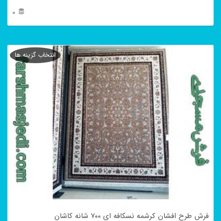
0
این
محصول
انتخاب گزینه ها
دارای
انواع
مختلفی
می
باشد.
گزینه
ها
ممکن
است
در
فرش طرح افشان کرشمه نسکافه ای ۷۰۰ شانه کاشان