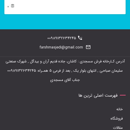
0
این
محصول
دارای
00989132634245
انواع
farshmasjedi@gmail.com
مختلفی
آدرس کـارخانه فرش مسجدی : کاشان، جاده قدیم آران و بیدگل , شهرک صنعتی
می
سلیمان صباحی , انتهای بلوار یک , بعد از فرعی 5 همـراه: 00989132634245
باشد.
جناب آقای مسجدی
گزینه
ها
فهرست اصلی ترین ها
ممکن
خانه
است
فروشگاه
در
مقالات
صفحه