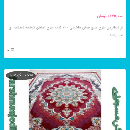
صفحه
محصول
1,475,000
تومان
انتخاب
از زیباترین طرح های فرش ماشینی ۷۰۰ شانه طرح افشان کرشمه نسکافه ای
شوند
می باشد
0
این
محصول
انتخاب گزینه ها
دارای
انواع
مختلفی
می
باشد.
گزینه