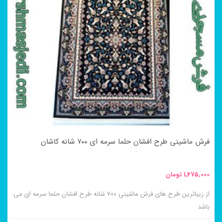
انواع
مختلفی
می
باشد.
گزینه
ها
ممکن
است
در
فرش ماشینی طرح افشان حلما سرمه ای ۷۰۰ شانه کاشان
صفحه
محصول
1,475,000
تومان
انتخاب
از زیباترین طرح های فرش ماشینی ۷۰۰ شانه طرح افشان حلما سرمه ای می
شوند
باشد