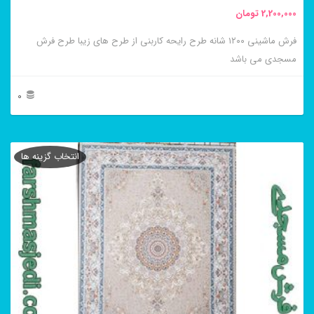
2,200,000
تومان
انتخاب
فرش ماشینی ۱۲۰۰ شانه طرح رایحه کاربنی از طرح های زیبا طرح فرش
شوند
مسجدی می باشد
0
این
محصول
انتخاب گزینه ها
دارای
انواع
مختلفی
می
باشد.
گزینه
ها