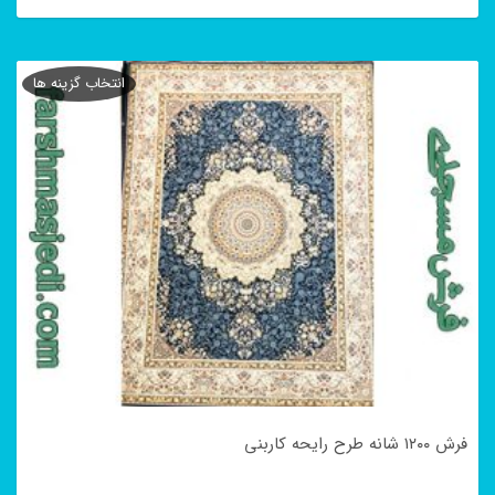
این
محصول
انتخاب گزینه ها
دارای
انواع
مختلفی
می
باشد.
گزینه
ها
ممکن
است
در
فرش ۱۲۰۰ شانه طرح رایحه کاربنی
صفحه
محصول