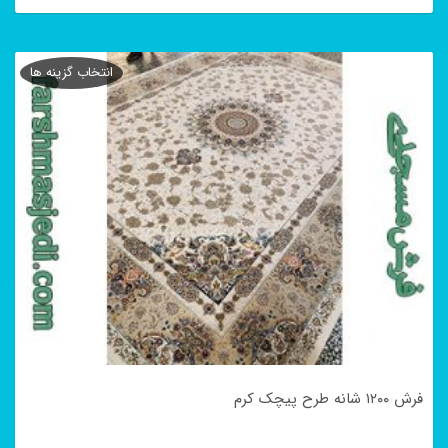
این
محصول
انتخاب گزینه ها
دارای
انواع
مختلفی
می
باشد.
گزینه
ها
ممکن
است
در
فرش ۱۲۰۰ شانه طرح پیچک کرم
صفحه
محصول