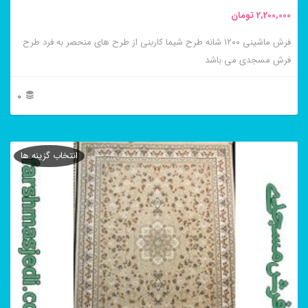
محصول
2,200,000
تومان
انتخاب
فرش ماشینی ۱۲۰۰ شانه طرح شیما کاربنی از طرح های منحصر به فرد طرح
شوند
فرش مسجدی می باشد
0
این
محصول
انتخاب گزینه ها
دارای
انواع
مختلفی
می
باشد.
گزینه
ها