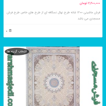
2,200,000
تومان
انتخاب
فرش ماشینی ۱۲۰۰ شانه طرح نهال نسکافه ای از طرح های خاص طرح فرش
شوند
مسجدی می باشد
0
این
محصول
انتخاب گزینه ها
دارای
انواع
مختلفی
می
باشد.
گزینه
ها