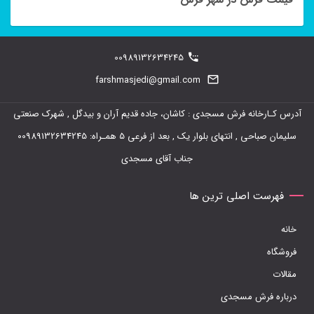
مختلفی
می
باشد.
00989132634245
گزینه
farshmasjedi@gmail.com
ها
ممکن
آدرس کـارخانه فرش مسجدی : کاشان، جاده قدیم آران و بیدگل , شهرک صنعتی
است
سلیمان صباحی , انتهای بلوار یک , بعد از فرعی 5 همـراه: 00989132634245
در
جناب آقای مسجدی
صفحه
فهرست اصلی ترین ها
محصول
انتخاب
خانه
شوند
فروشگاه
مقالات
درباره فرش مسجدی