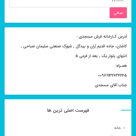
قيمت
صافی
آدرس کـارخانه فرش مسجدی :
کاشان، جاده قدیم آران و بیدگل , شهرک صنعتی سلیمان صباحی ,
انتهای بلوار یک , بعد از فرعی 5
همـراه:
00989132634245
جناب آقای مسجدی
فهرست اصلی ترین ها
خانه