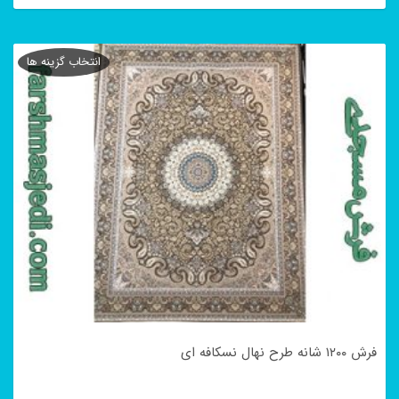
این
محصول
انتخاب گزینه ها
دارای
انواع
مختلفی
می
باشد.
گزینه
ها
ممکن
است
در
فرش ۱۲۰۰ شانه طرح نهال نسکافه ای
صفحه
محصول