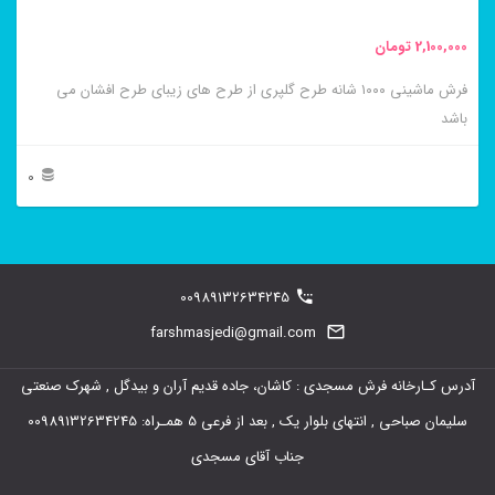
محصول
2,100,000
تومان
انتخاب
فرش ماشینی ۱۰۰۰ شانه طرح گلپری از طرح های زیبای طرح افشان می
شوند
باشد
0
این
محصول
دارای
00989132634245
انواع
farshmasjedi@gmail.com
مختلفی
آدرس کـارخانه فرش مسجدی : کاشان، جاده قدیم آران و بیدگل , شهرک صنعتی
می
سلیمان صباحی , انتهای بلوار یک , بعد از فرعی 5 همـراه: 00989132634245
باشد.
جناب آقای مسجدی
گزینه