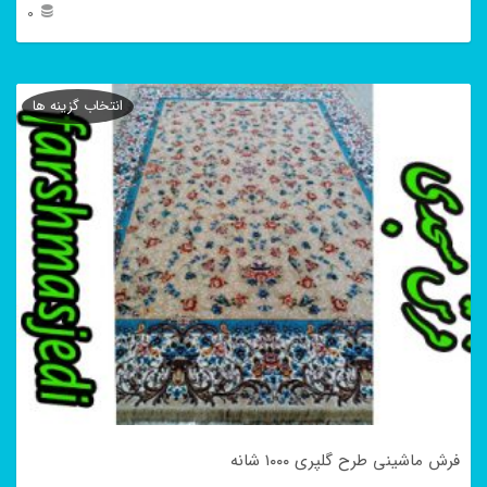
0
این
محصول
انتخاب گزینه ها
دارای
انواع
مختلفی
می
باشد.
گزینه
ها
ممکن
است
در
فرش ماشینی طرح گلپری ۱۰۰۰ شانه
صفحه