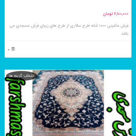
2,100,000
تومان
فرش ماشینی ۱۰۰۰ شانه طرح سالاری از طرح های زیبای فرش مسجدی می
باشد
0
این
محصول
انتخاب گزینه ها
دارای
انواع
مختلفی
می
باشد.
گزینه